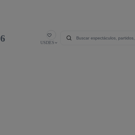
26
Favorito
USD
ES