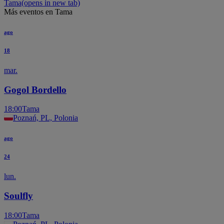
Tama
(opens in new tab)
Más eventos en Tama
ago
18
mar.
Gogol Bordello
18:00
Tama
Poznań, PL, Polonia
ago
24
lun.
Soulfly
18:00
Tama