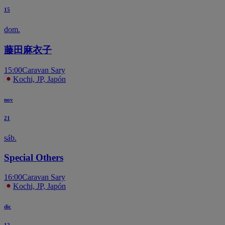
15
dom.
藤田麻衣子
15:00
Caravan Sary
Kochi, JP, Japón
nov
21
sáb.
Special Others
16:00
Caravan Sary
Kochi, JP, Japón
dic
12