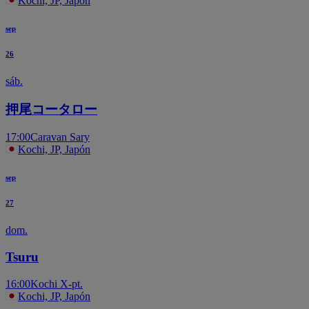
Kochi, JP, Japón
sep
26
sáb.
押尾コータロー
17:00
Caravan Sary
Kochi, JP, Japón
sep
27
dom.
Tsuru
16:00
Kochi X-pt.
Kochi, JP, Japón