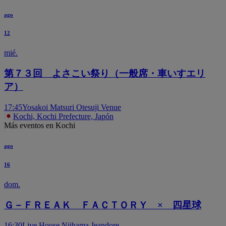
ago
12
mié.
第７３回 よさこい祭り（一般席・車いすエリ
ア）
17:45
Yosakoi Matsuri Otesuji Venue
Kochi, Kochi Prefecture, Japón
Más eventos en Kochi
ago
16
dom.
Ｇ－ＦＲＥＡＫ ＦＡＣＴＯＲＹ × 四星球
16:30
Live House Niihama Jeandore