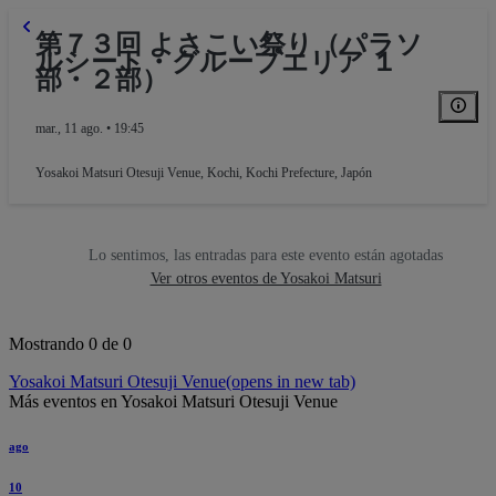
第７３回 よさこい祭り（パラソ
ルシート・グループエリア １
部・２部）
mar., 11 ago. • 19:45
Yosakoi Matsuri Otesuji Venue
,
Kochi, Kochi Prefecture, Japón
Lo sentimos, las entradas para este evento están agotadas
Ver otros eventos de Yosakoi Matsuri
Mostrando 0 de 0
Yosakoi Matsuri Otesuji Venue
(opens in new tab)
Más eventos en Yosakoi Matsuri Otesuji Venue
ago
10