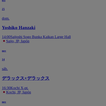
oct
25
dom.
Yoshiko Hanzaki
14:00
Saijoshi Sogo Bunka Kaikan Large Hall
Saijo, JP, Japón
nov
14
sáb.
デラックス×デラックス
16:30
Kochi X-pt.
Kochi, JP, Japón
nov