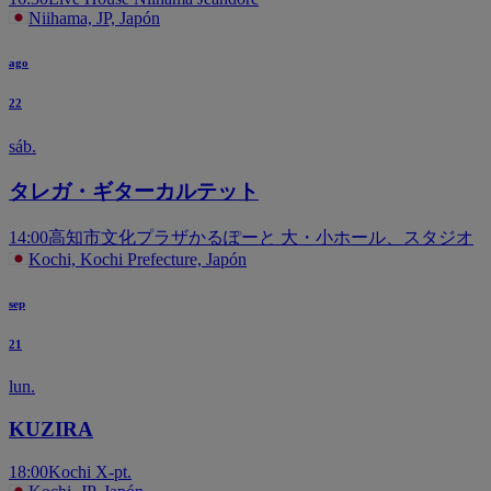
Niihama, JP, Japón
ago
22
sáb.
タレガ・ギターカルテット
14:00
高知市文化プラザかるぽーと 大・小ホール、スタジオ
Kochi, Kochi Prefecture, Japón
sep
21
lun.
KUZIRA
18:00
Kochi X-pt.