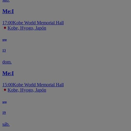
Me:I
17:00
Kobe World Memorial Hall
Kobe, Hyogo, Japón
T
sep
13
dom.
Me:I
15:00
Kobe World Memorial Hall
Kobe, Hyogo, Japón
sep
19
sáb.