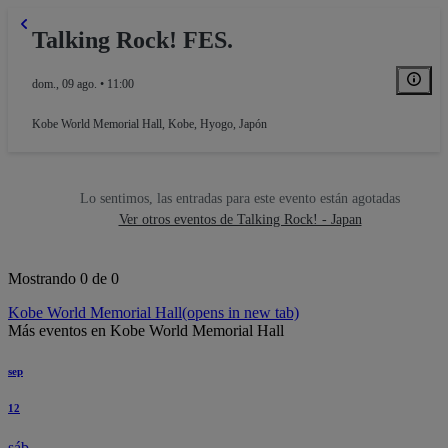
Talking Rock! FES.
dom., 09 ago. • 11:00
Kobe World Memorial Hall
,
Kobe, Hyogo, Japón
Lo sentimos, las entradas para este evento están agotadas
Ver otros eventos de Talking Rock! - Japan
Mostrando 0 de 0
Kobe World Memorial Hall
(opens in new tab)
Más eventos en Kobe World Memorial Hall
sep
12
sáb.