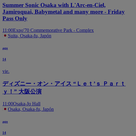
Summer Sonic Osaka with L'Arc-en-Ciel,
Jamiroquai, Babymetal and many more - Friday
Pass Only
11:00
Expo'70 Commemorative Park - Complex
Suita, Osaka-fu, Japón
ago
14
vie.
ディズニー・オン・アイス “Ｌｅｔ’ｓ Ｐａｒｔ
ｙ！” 大阪公演
11:00
Osaka-Jo Hall
Osaka, Osaka-fu, Japón
ago
14