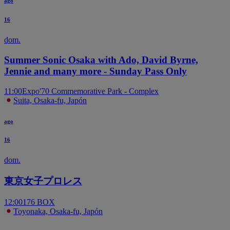
ago
16
dom.
Summer Sonic Osaka with Ado, David Byrne,
Jennie and many more - Sunday Pass Only
11:00
Expo'70 Commemorative Park - Complex
Suita, Osaka-fu, Japón
ago
16
dom.
東京女子プロレス
12:00
176 BOX
Toyonaka, Osaka-fu, Japón