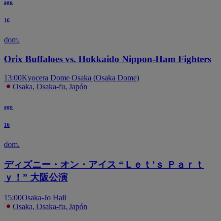
ago
16
dom.
Orix Buffaloes vs. Hokkaido Nippon-Ham Fighters
13:00
Kyocera Dome Osaka (Osaka Dome)
Osaka, Osaka-fu, Japón
ago
16
dom.
ディズニー・オン・アイス “Ｌｅｔ’ｓ Ｐａｒｔ
ｙ！” 大阪公演
15:00
Osaka-Jo Hall
Osaka, Osaka-fu, Japón