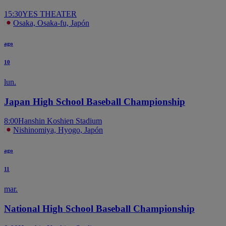
15:30
YES THEATER
Osaka, Osaka-fu, Japón
ago
10
lun.
Japan High School Baseball Championship
8:00
Hanshin Koshien Stadium
Nishinomiya, Hyogo, Japón
ago
11
mar.
National High School Baseball Championship