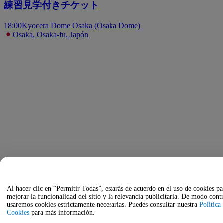
練習見学付きチケット
18:00
Kyocera Dome Osaka (Osaka Dome)
Osaka, Osaka-fu, Japón
Al hacer clic en “Permitir Todas”, estarás de acuerdo en el uso de cookies pa
mejorar la funcionalidad del sitio y la relevancia publicitaria. De modo contr
usaremos cookies estrictamente necesarias. Puedes consultar nuestra
Política
Cookies
para más información.