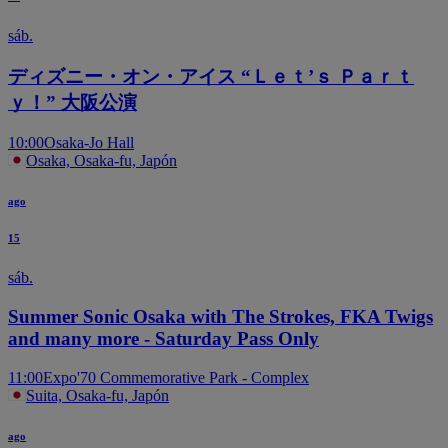
sáb.
ディズニー・オン・アイス “Ｌｅｔ’ｓ Ｐａｒｔ
ｙ！” 大阪公演
10:00
Osaka-Jo Hall
Osaka, Osaka-fu, Japón
ago
15
sáb.
Summer Sonic Osaka with The Strokes, FKA Twigs
and many more - Saturday Pass Only
11:00
Expo'70 Commemorative Park - Complex
Suita, Osaka-fu, Japón
ago