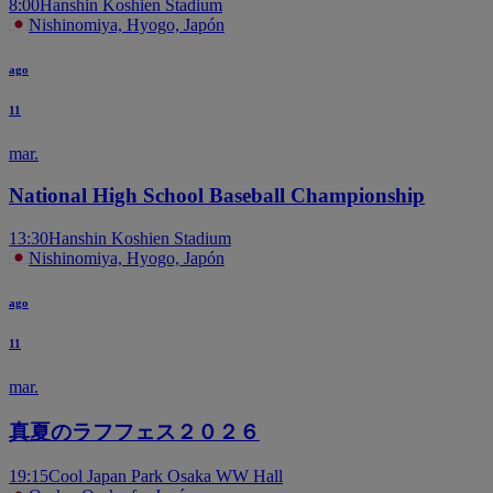
8:00
Hanshin Koshien Stadium
Nishinomiya, Hyogo, Japón
ago
11
mar.
National High School Baseball Championship
13:30
Hanshin Koshien Stadium
Nishinomiya, Hyogo, Japón
ago
11
mar.
真夏のラフフェス２０２６
19:15
Cool Japan Park Osaka WW Hall