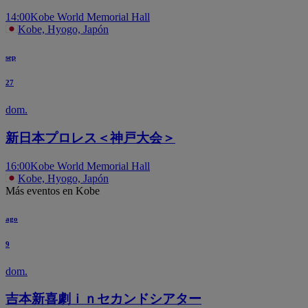
14:00
Kobe World Memorial Hall
Kobe, Hyogo, Japón
sep
27
dom.
新日本プロレス＜神戸大会＞
16:00
Kobe World Memorial Hall
Kobe, Hyogo, Japón
Más eventos en Kobe
ago
9
dom.
吉本新喜劇ｉｎセカンドシアター