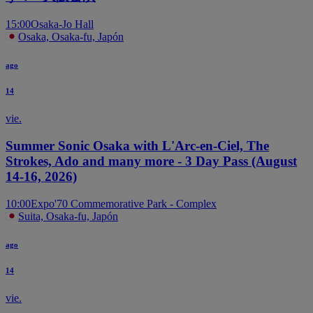
15:00
Osaka-Jo Hall
Osaka, Osaka-fu, Japón
ago
14
vie.
Summer Sonic Osaka with L'Arc-en-Ciel, The
Strokes, Ado and many more - 3 Day Pass (August
14-16, 2026)
10:00
Expo'70 Commemorative Park - Complex
Suita, Osaka-fu, Japón
ago
14
vie.