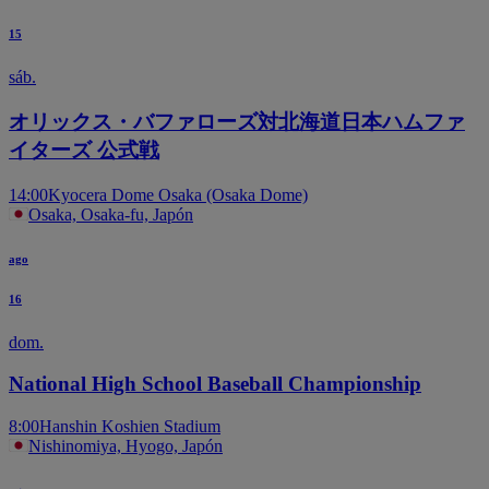
15
sáb.
オリックス・バファローズ対北海道日本ハムファ
イターズ 公式戦
14:00
Kyocera Dome Osaka (Osaka Dome)
Osaka, Osaka-fu, Japón
ago
16
dom.
National High School Baseball Championship
8:00
Hanshin Koshien Stadium
Nishinomiya, Hyogo, Japón