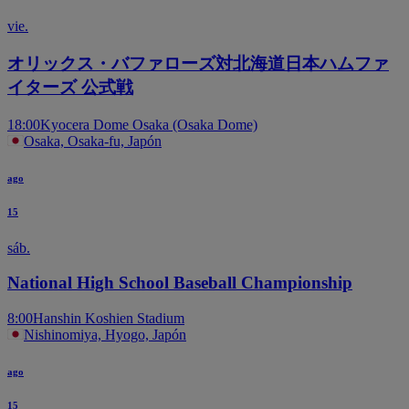
vie.
オリックス・バファローズ対北海道日本ハムファ
イターズ 公式戦
18:00
Kyocera Dome Osaka (Osaka Dome)
Osaka, Osaka-fu, Japón
ago
15
sáb.
National High School Baseball Championship
8:00
Hanshin Koshien Stadium
Nishinomiya, Hyogo, Japón
ago
15