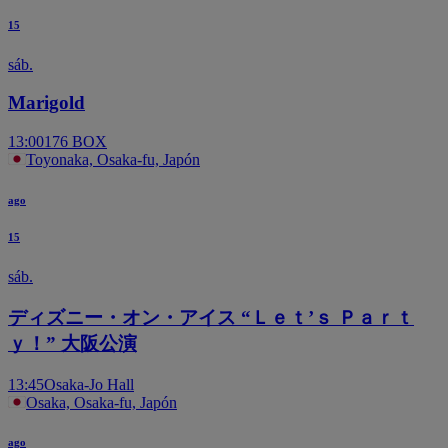
15
sáb.
Marigold
13:00
176 BOX
Toyonaka, Osaka-fu, Japón
ago
15
sáb.
ディズニー・オン・アイス “Ｌｅｔ’ｓ Ｐａｒｔ
ｙ！” 大阪公演
13:45
Osaka-Jo Hall
Osaka, Osaka-fu, Japón
ago