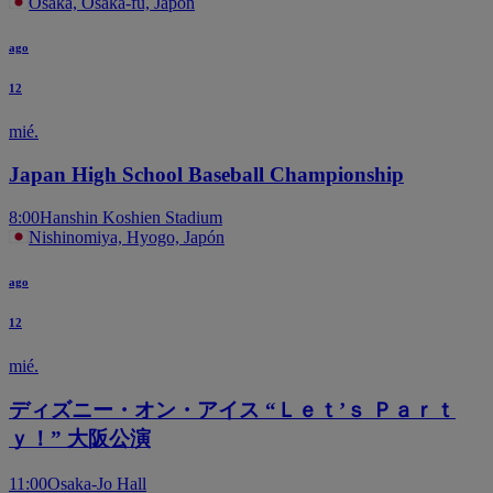
Osaka, Osaka-fu, Japón
ago
12
mié.
Japan High School Baseball Championship
8:00
Hanshin Koshien Stadium
Nishinomiya, Hyogo, Japón
ago
12
mié.
ディズニー・オン・アイス “Ｌｅｔ’ｓ Ｐａｒｔ
ｙ！” 大阪公演
11:00
Osaka-Jo Hall