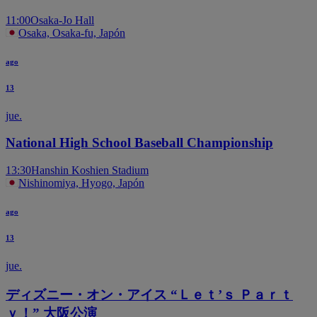
11:00
Osaka-Jo Hall
Osaka, Osaka-fu, Japón
ago
13
jue.
National High School Baseball Championship
13:30
Hanshin Koshien Stadium
Nishinomiya, Hyogo, Japón
ago
13
jue.
ディズニー・オン・アイス “Ｌｅｔ’ｓ Ｐａｒｔ
ｙ！” 大阪公演