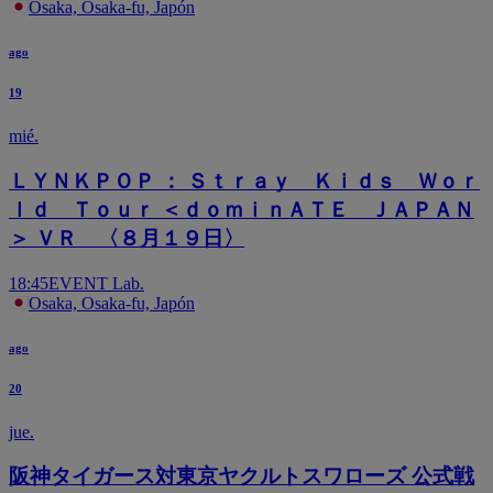
Osaka, Osaka-fu, Japón
ago
19
mié.
ＬＹＮＫＰＯＰ ： Ｓｔｒａｙ Ｋｉｄｓ Ｗｏｒ
ｌｄ Ｔｏｕｒ ＜ｄｏｍｉｎＡＴＥ ＪＡＰＡＮ
＞ ＶＲ 〈８月１９日〉
18:45
EVENT Lab.
Osaka, Osaka-fu, Japón
ago
20
jue.
阪神タイガース対東京ヤクルトスワローズ 公式戦