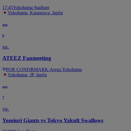
17:45
Yokohama Stadium
Yokohama, Kanagawa, Japón
ago
6
jue.
ATEEZ Fanmeeting
POR CONFIRMAR
K-Arena Yokohama
Yokohama, JP, Japón
ago
7
vie.
Yomiuri Giants vs Tokyo Yakult Swallows