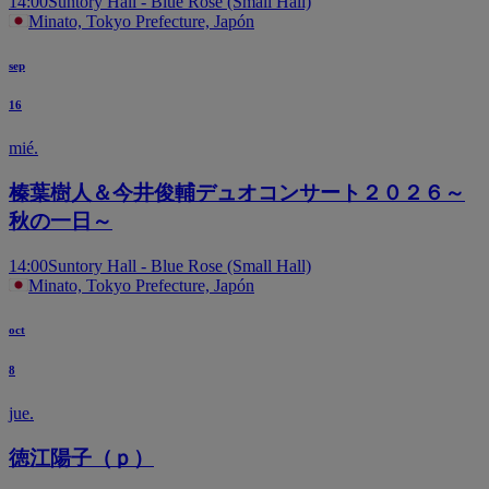
14:00
Suntory Hall - Blue Rose (Small Hall)
Minato, Tokyo Prefecture, Japón
sep
16
mié.
榛葉樹人＆今井俊輔デュオコンサート２０２６～
秋の一日～
14:00
Suntory Hall - Blue Rose (Small Hall)
Minato, Tokyo Prefecture, Japón
oct
8
jue.
徳江陽子（ｐ）