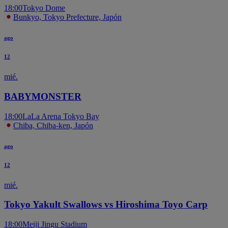
18:00
Tokyo Dome
Bunkyo, Tokyo Prefecture, Japón
ago
12
mié.
BABYMONSTER
18:00
LaLa Arena Tokyo Bay
Chiba, Chiba-ken, Japón
ago
12
mié.
Tokyo Yakult Swallows vs Hiroshima Toyo Carp
18:00
Meiji Jingu Stadium