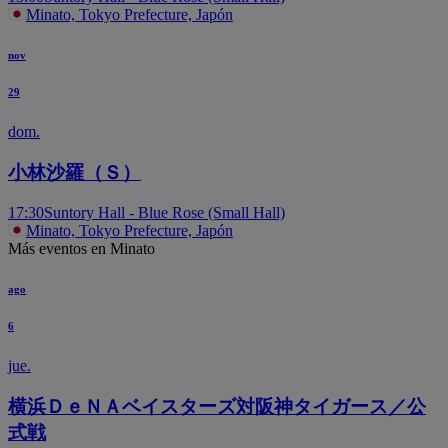
Minato, Tokyo Prefecture, Japón
nov
29
dom.
小林沙羅（Ｓ）
17:30
Suntory Hall - Blue Rose (Small Hall)
Minato, Tokyo Prefecture, Japón
Más eventos en Minato
ago
6
jue.
横浜ＤｅＮＡベイスターズ対阪神タイガース／公
式戦