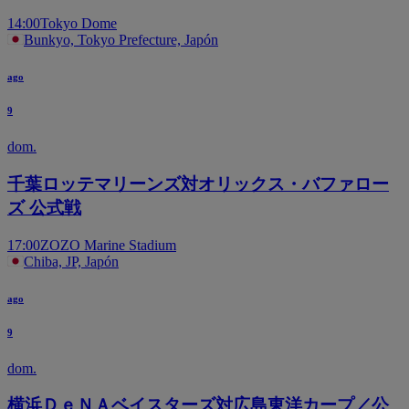
14:00
Tokyo Dome
Bunkyo, Tokyo Prefecture, Japón
ago
9
dom.
千葉ロッテマリーンズ対オリックス・バファロー
ズ 公式戦
17:00
ZOZO Marine Stadium
Chiba, JP, Japón
ago
9
dom.
横浜ＤｅＮＡベイスターズ対広島東洋カープ／公