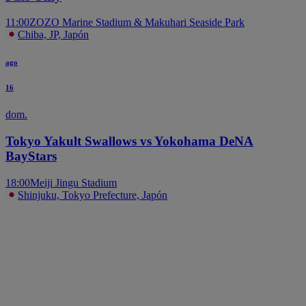
11:00
ZOZO Marine Stadium & Makuhari Seaside Park
Chiba, JP, Japón
ago
16
dom.
Tokyo Yakult Swallows vs Yokohama DeNA
BayStars
18:00
Meiji Jingu Stadium
Shinjuku, Tokyo Prefecture, Japón