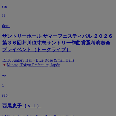
ago
30
dom.
サントリーホール サマーフェスティバル ２０２６
第３６回芥川也寸志サントリー作曲賞選考演奏会
プレイベント（トークライブ）
15:30
Suntory Hall - Blue Rose (Small Hall)
Minato, Tokyo Prefecture, Japón
sep
5
sáb.
西尾恵子（ｖｌ）