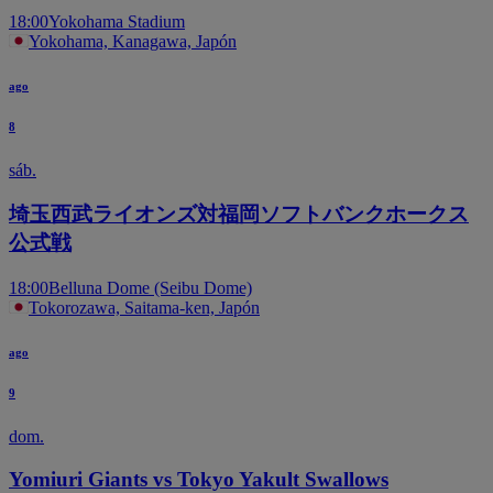
18:00
Yokohama Stadium
Yokohama, Kanagawa, Japón
ago
8
sáb.
埼玉西武ライオンズ対福岡ソフトバンクホークス
公式戦
18:00
Belluna Dome (Seibu Dome)
Tokorozawa, Saitama-ken, Japón
ago
9
dom.
Yomiuri Giants vs Tokyo Yakult Swallows