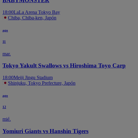
BABYMONSTER
18:00
LaLa Arena Tokyo Bay
Chiba, Chiba-ken, Japón
ago
11
mar.
Tokyo Yakult Swallows vs Hiroshima Toyo Carp
18:00
Meiji Jingu Stadium
Shinjuku, Tokyo Prefecture, Japón
ago
12
mié.
Yomiuri Giants vs Hanshin Tigers