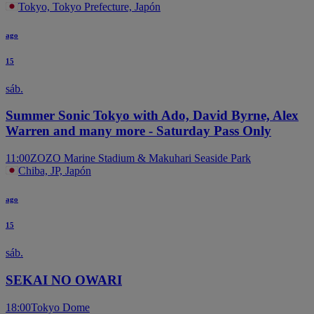
Tokyo, Tokyo Prefecture, Japón
ago
15
sáb.
Summer Sonic Tokyo with Ado, David Byrne, Alex
Warren and many more - Saturday Pass Only
11:00
ZOZO Marine Stadium & Makuhari Seaside Park
Chiba, JP, Japón
ago
15
sáb.
SEKAI NO OWARI
18:00
Tokyo Dome