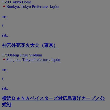
15:00
Tokyo Dome
Bunkyo, Tokyo Prefecture, Japón
ago
8
sáb.
神宮外苑花火大会（東京）
17:00
Meiji Jingu Stadium
Shinjuku, Tokyo Prefecture, Japón
ago
8
sáb.
横浜ＤｅＮＡベイスターズ対広島東洋カープ／公
式戦