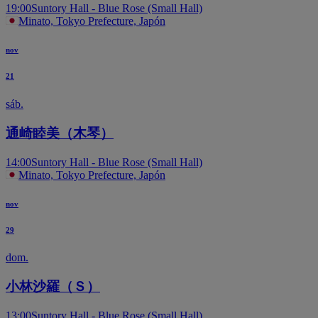
19:00
Suntory Hall - Blue Rose (Small Hall)
Minato, Tokyo Prefecture, Japón
nov
21
sáb.
通崎睦美（木琴）
14:00
Suntory Hall - Blue Rose (Small Hall)
Minato, Tokyo Prefecture, Japón
nov
29
dom.
小林沙羅（Ｓ）
13:00
Suntory Hall - Blue Rose (Small Hall)