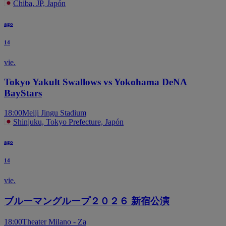
Chiba, JP, Japón
ago
14
vie.
Tokyo Yakult Swallows vs Yokohama DeNA
BayStars
18:00
Meiji Jingu Stadium
Shinjuku, Tokyo Prefecture, Japón
ago
14
vie.
ブルーマングループ２０２６ 新宿公演
18:00
Theater Milano - Za