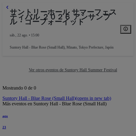
サントリーホール サマーフェス
ティバル ２０２６ アンサンブ
ル・ゴーフォーイット
sáb., 22 ago. • 15:00
Suntory Hall - Blue Rose (Small Hall)
,
Minato, Tokyo Prefecture, Japón
Ver otros eventos de Suntory Hall Summer Festival
Mostrando 0 de 0
Suntory Hall - Blue Rose (Small Hall)
(opens in new tab)
Más eventos en Suntory Hall - Blue Rose (Small Hall)
ago
23