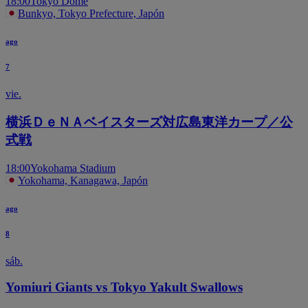
18:00
Tokyo Dome
Bunkyo, Tokyo Prefecture, Japón
ago
7
vie.
横浜ＤｅＮＡベイスターズ対広島東洋カープ／公
式戦
18:00
Yokohama Stadium
Yokohama, Kanagawa, Japón
ago
8
sáb.
Yomiuri Giants vs Tokyo Yakult Swallows