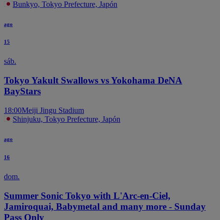
Bunkyo, Tokyo Prefecture, Japón
ago
15
sáb.
Tokyo Yakult Swallows vs Yokohama DeNA
BayStars
18:00
Meiji Jingu Stadium
Shinjuku, Tokyo Prefecture, Japón
ago
16
dom.
Summer Sonic Tokyo with L'Arc-en-Ciel,
Jamiroquai, Babymetal and many more - Sunday
Pass Only