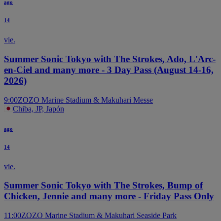
ago
14
vie.
Summer Sonic Tokyo with The Strokes, Ado, L'Arc-
en-Ciel and many more - 3 Day Pass (August 14-16,
2026)
9:00
ZOZO Marine Stadium & Makuhari Messe
Chiba, JP, Japón
ago
14
vie.
Summer Sonic Tokyo with The Strokes, Bump of
Chicken, Jennie and many more - Friday Pass Only
11:00
ZOZO Marine Stadium & Makuhari Seaside Park