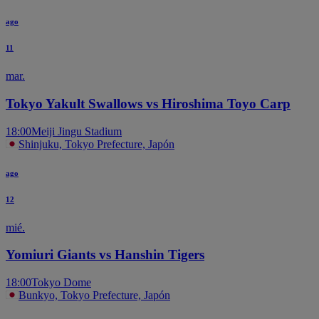
ago
11
mar.
Tokyo Yakult Swallows vs Hiroshima Toyo Carp
18:00
Meiji Jingu Stadium
Shinjuku, Tokyo Prefecture, Japón
ago
12
mié.
Yomiuri Giants vs Hanshin Tigers
18:00
Tokyo Dome
Bunkyo, Tokyo Prefecture, Japón