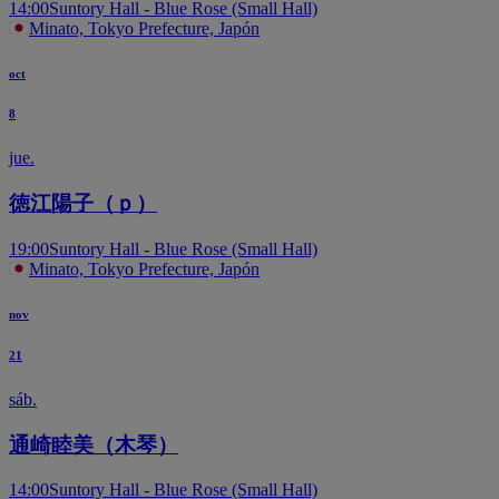
14:00
Suntory Hall - Blue Rose (Small Hall)
Minato, Tokyo Prefecture, Japón
oct
8
jue.
徳江陽子（ｐ）
19:00
Suntory Hall - Blue Rose (Small Hall)
Minato, Tokyo Prefecture, Japón
nov
21
sáb.
通崎睦美（木琴）
14:00
Suntory Hall - Blue Rose (Small Hall)