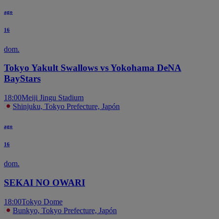
ago
16
dom.
Tokyo Yakult Swallows vs Yokohama DeNA
BayStars
18:00
Meiji Jingu Stadium
Shinjuku, Tokyo Prefecture, Japón
ago
16
dom.
SEKAI NO OWARI
18:00
Tokyo Dome
Bunkyo, Tokyo Prefecture, Japón