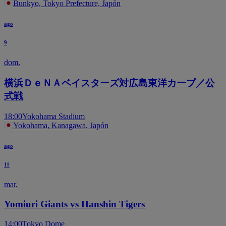
Bunkyo, Tokyo Prefecture, Japón
ago
9
dom.
横浜ＤｅＮＡベイスターズ対広島東洋カープ／公
式戦
18:00
Yokohama Stadium
Yokohama, Kanagawa, Japón
ago
11
mar.
Yomiuri Giants vs Hanshin Tigers
14:00
Tokyo Dome