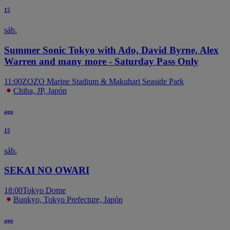
15
sáb.
Summer Sonic Tokyo with Ado, David Byrne, Alex
Warren and many more - Saturday Pass Only
11:00
ZOZO Marine Stadium & Makuhari Seaside Park
Chiba, JP, Japón
ago
15
sáb.
SEKAI NO OWARI
18:00
Tokyo Dome
Bunkyo, Tokyo Prefecture, Japón
ago