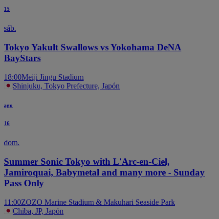
15
sáb.
Tokyo Yakult Swallows vs Yokohama DeNA
BayStars
18:00
Meiji Jingu Stadium
Shinjuku, Tokyo Prefecture, Japón
ago
16
dom.
Summer Sonic Tokyo with L'Arc-en-Ciel,
Jamiroquai, Babymetal and many more - Sunday
Pass Only
11:00
ZOZO Marine Stadium & Makuhari Seaside Park
Chiba, JP, Japón