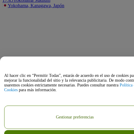
17:45
Yokohama Stadium
Yokohama, Kanagawa, Japón
Al hacer clic en “Permitir Todas”, estarás de acuerdo en el uso de cookies pa
mejorar la funcionalidad del sitio y la relevancia publicitaria. De modo contr
usaremos cookies estrictamente necesarias. Puedes consultar nuestra
Política
Cookies
para más información.
Gestionar preferencias