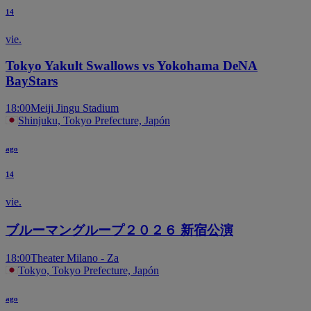
14
vie.
Tokyo Yakult Swallows vs Yokohama DeNA
BayStars
18:00
Meiji Jingu Stadium
Shinjuku, Tokyo Prefecture, Japón
ago
14
vie.
ブルーマングループ２０２６ 新宿公演
18:00
Theater Milano - Za
Tokyo, Tokyo Prefecture, Japón
ago