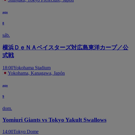
ago
8
sáb.
横浜ＤｅＮＡベイスターズ対広島東洋カープ／公
式戦
18:00
Yokohama Stadium
Yokohama, Kanagawa, Japón
ago
9
dom.
Yomiuri Giants vs Tokyo Yakult Swallows
14:00
Tokyo Dome