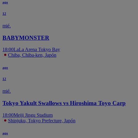
ago
12
mié.
BABYMONSTER
18:00
LaLa Arena Tokyo Bay
Chiba, Chiba-ken, Japón
ago
12
mié.
Tokyo Yakult Swallows vs Hiroshima Toyo Carp
18:00
Meiji Jingu Stadium
Shinjuku, Tokyo Prefecture, Japón
ago