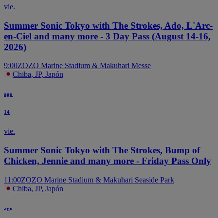
vie.
Summer Sonic Tokyo with The Strokes, Ado, L'Arc-
en-Ciel and many more - 3 Day Pass (August 14-16,
2026)
9:00
ZOZO Marine Stadium & Makuhari Messe
Chiba, JP, Japón
ago
14
vie.
Summer Sonic Tokyo with The Strokes, Bump of
Chicken, Jennie and many more - Friday Pass Only
11:00
ZOZO Marine Stadium & Makuhari Seaside Park
Chiba, JP, Japón
ago