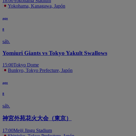
18:00
Yokohama Stadium
Yokohama, Kanagawa, Japón
ago
8
sáb.
Yomiuri Giants vs Tokyo Yakult Swallows
15:00
Tokyo Dome
Bunkyo, Tokyo Prefecture, Japón
ago
8
sáb.
神宮外苑花火大会（東京）
17:00
Meiji Jingu Stadium
Shinjuku, Tokyo Prefecture, Japón