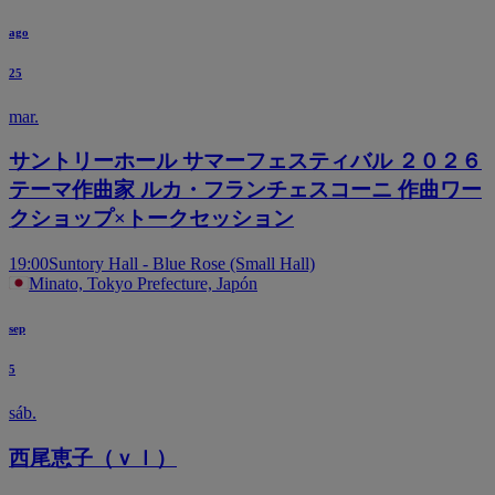
ago
25
mar.
サントリーホール サマーフェスティバル ２０２６
テーマ作曲家 ルカ・フランチェスコーニ 作曲ワー
クショップ×トークセッション
19:00
Suntory Hall - Blue Rose (Small Hall)
Minato, Tokyo Prefecture, Japón
sep
5
sáb.
西尾恵子（ｖｌ）