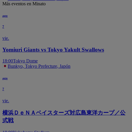
Más eventos en Minato
ago
7
vie.
Yomiuri Giants vs Tokyo Yakult Swallows
18:00
Tokyo Dome
Bunkyo, Tokyo Prefecture, Japón
ago
7
vie.
横浜ＤｅＮＡベイスターズ対広島東洋カープ／公
式戦