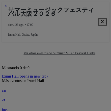
サマーミュージックフェスティ
バル大阪２０２６
dom., 23 ago. • 17:00
Izumi Hall
,
Osaka, Japón
Ver otros eventos de Summer Music Festival Osaka
Mostrando 0 de 0
Izumi Hall
(opens in new tab)
Más eventos en Izumi Hall
ago
Balcony
20
jue.