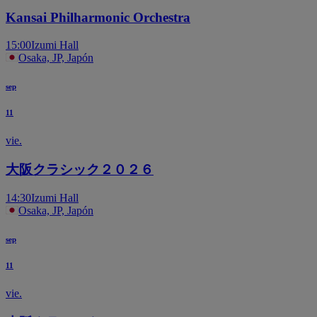
Kansai Philharmonic Orchestra
15:00
Izumi Hall
Osaka, JP, Japón
sep
11
vie.
大阪クラシック２０２６
14:30
Izumi Hall
Osaka, JP, Japón
sep
11
vie.