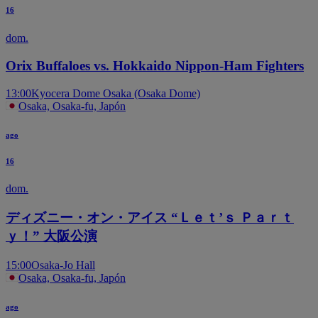
16
dom.
Orix Buffaloes vs. Hokkaido Nippon-Ham Fighters
13:00
Kyocera Dome Osaka (Osaka Dome)
Osaka, Osaka-fu, Japón
ago
16
dom.
ディズニー・オン・アイス “Ｌｅｔ’ｓ Ｐａｒｔ
ｙ！” 大阪公演
15:00
Osaka-Jo Hall
Osaka, Osaka-fu, Japón
ago