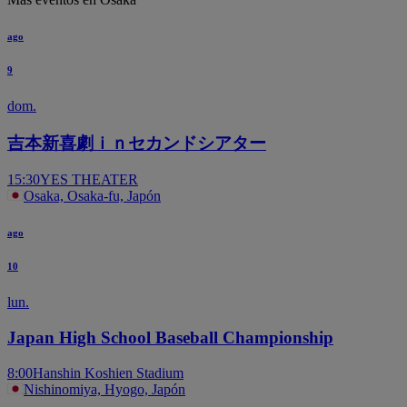
ago
9
dom.
吉本新喜劇ｉｎセカンドシアター
15:30
YES THEATER
Osaka, Osaka-fu, Japón
ago
10
lun.
Japan High School Baseball Championship
8:00
Hanshin Koshien Stadium
Nishinomiya, Hyogo, Japón