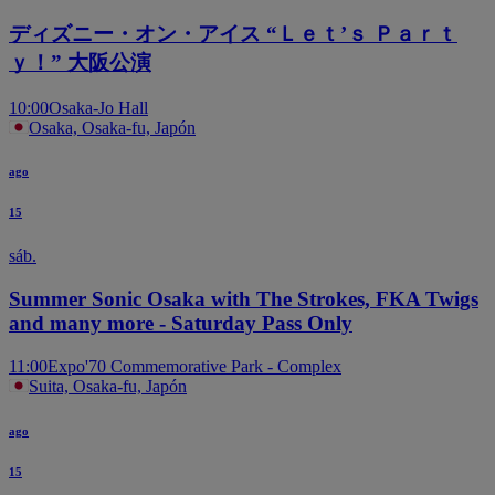
ディズニー・オン・アイス “Ｌｅｔ’ｓ Ｐａｒｔ
ｙ！” 大阪公演
10:00
Osaka-Jo Hall
Osaka, Osaka-fu, Japón
ago
15
sáb.
Summer Sonic Osaka with The Strokes, FKA Twigs
and many more - Saturday Pass Only
11:00
Expo'70 Commemorative Park - Complex
Suita, Osaka-fu, Japón
ago
15