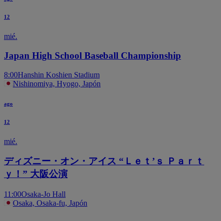
12
mié.
Japan High School Baseball Championship
8:00
Hanshin Koshien Stadium
Nishinomiya, Hyogo, Japón
ago
12
mié.
ディズニー・オン・アイス “Ｌｅｔ’ｓ Ｐａｒｔ
ｙ！” 大阪公演
11:00
Osaka-Jo Hall
Osaka, Osaka-fu, Japón