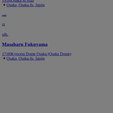
19:00
Osaka-Jo Hall
Osaka, Osaka-fu, Japón
ago
22
sáb.
Masaharu Fukuyama
17:00
Kyocera Dome Osaka (Osaka Dome)
Osaka, Osaka-fu, Japón