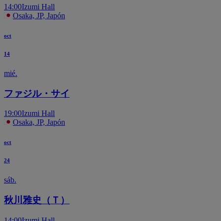
14:00
Izumi Hall
Osaka, JP, Japón
oct
14
mié.
ファジル・サイ
19:00
Izumi Hall
Osaka, JP, Japón
oct
24
sáb.
秋川雅史（Ｔ）
14:00
Izumi Hall