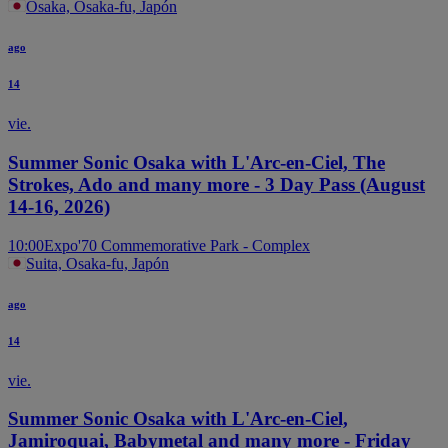
Osaka, Osaka-fu, Japón
ago
14
vie.
Summer Sonic Osaka with L'Arc-en-Ciel, The
Strokes, Ado and many more - 3 Day Pass (August
14-16, 2026)
10:00
Expo'70 Commemorative Park - Complex
Suita, Osaka-fu, Japón
ago
14
vie.
Summer Sonic Osaka with L'Arc-en-Ciel,
Jamiroquai, Babymetal and many more - Friday