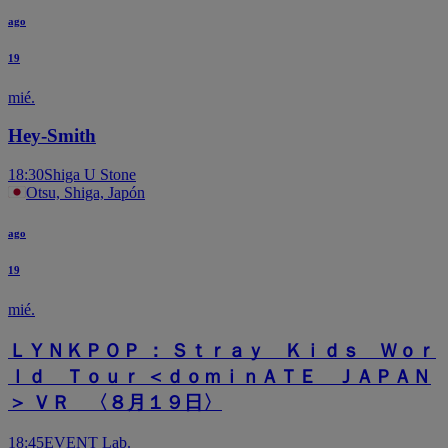
ago
19
mié.
Hey-Smith
18:30
Shiga U Stone
Otsu, Shiga, Japón
ago
19
mié.
ＬＹＮＫＰＯＰ ： Ｓｔｒａｙ Ｋｉｄｓ Ｗｏｒ
ｌｄ Ｔｏｕｒ ＜ｄｏｍｉｎＡＴＥ ＪＡＰＡＮ
＞ ＶＲ 〈８月１９日〉
18:45
EVENT Lab.