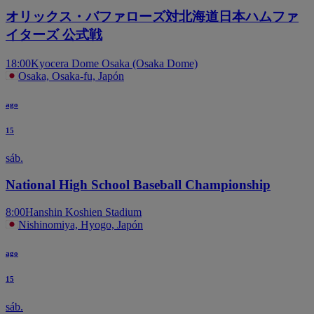
オリックス・バファローズ対北海道日本ハムファ
イターズ 公式戦
18:00
Kyocera Dome Osaka (Osaka Dome)
Osaka, Osaka-fu, Japón
ago
15
sáb.
National High School Baseball Championship
8:00
Hanshin Koshien Stadium
Nishinomiya, Hyogo, Japón
ago
15
sáb.