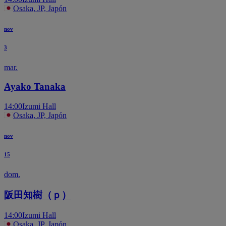
Osaka, JP, Japón
nov
3
mar.
Ayako Tanaka
14:00
Izumi Hall
Osaka, JP, Japón
nov
15
dom.
阪田知樹（ｐ）
14:00
Izumi Hall
Osaka, JP, Japón