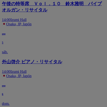
午後の特等席 Ｖｏｌ．１０ 鈴木雅明 パイプ
オルガン・リサイタル
14:00
Izumi Hall
Osaka, JP, Japón
sep
5
sáb.
外山啓介 ピアノ・リサイタル
14:00
Izumi Hall
Osaka, JP, Japón
sep
6
dom.