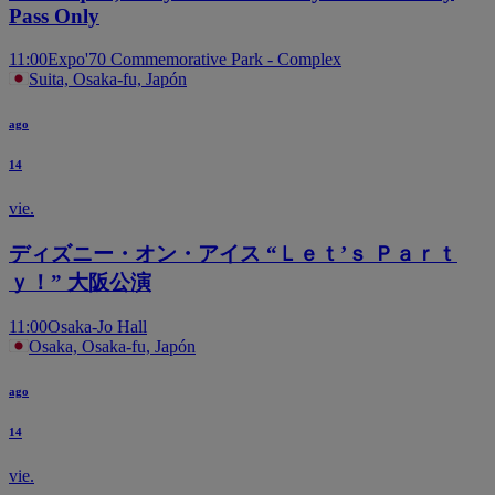
Pass Only
11:00
Expo'70 Commemorative Park - Complex
Suita, Osaka-fu, Japón
ago
14
vie.
ディズニー・オン・アイス “Ｌｅｔ’ｓ Ｐａｒｔ
ｙ！” 大阪公演
11:00
Osaka-Jo Hall
Osaka, Osaka-fu, Japón
ago
14
vie.