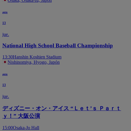
Osaka, Osaka-fu, Japón
ago
13
jue.
National High School Baseball Championship
13:30
Hanshin Koshien Stadium
Nishinomiya, Hyogo, Japón
ago
13
jue.
ディズニー・オン・アイス “Ｌｅｔ’ｓ Ｐａｒｔ
ｙ！” 大阪公演
15:00
Osaka-Jo Hall