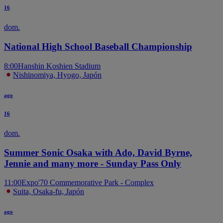
16
dom.
National High School Baseball Championship
8:00
Hanshin Koshien Stadium
Nishinomiya, Hyogo, Japón
ago
16
dom.
Summer Sonic Osaka with Ado, David Byrne,
Jennie and many more - Sunday Pass Only
11:00
Expo'70 Commemorative Park - Complex
Suita, Osaka-fu, Japón
ago