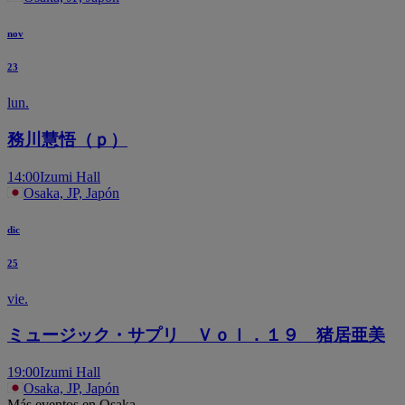
nov
23
lun.
務川慧悟（ｐ）
14:00
Izumi Hall
Osaka, JP, Japón
dic
25
vie.
ミュージック・サプリ Ｖｏｌ．１９ 猪居亜美
19:00
Izumi Hall
Osaka, JP, Japón
Más eventos en Osaka