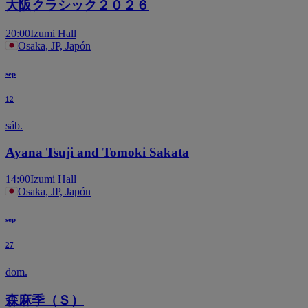
大阪クラシック２０２６
20:00
Izumi Hall
Osaka, JP, Japón
sep
12
sáb.
Ayana Tsuji and Tomoki Sakata
14:00
Izumi Hall
Osaka, JP, Japón
sep
27
dom.
森麻季（Ｓ）