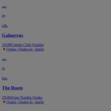
ago
29
sáb.
Galneryus
18:00
Umeda Club Quattro
Osaka, Osaka-fu, Japón
ago
31
lun.
The Roots
20:00
Zepp Namba Osaka
Osaka, Osaka-fu, Japón