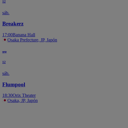
12
sáb.
Breakerz
17:00
Banana Hall
Osaka Prefecture, JP, Japón
sep
12
sáb.
Flumpool
18:30
Orix Theater
Osaka, JP, Japón