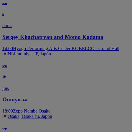
sep
6
dom.
Sergey Khachatryan and Momo Kodama
14:00
Hyogo Performing Arts Center KOBELCO - Grand Hall
Nishinomiya, JP, Japón
sep
10
jue.
Onmyo-za
18:00
Zepp Namba Osaka
Osaka, Osaka-fu, Japón
sep