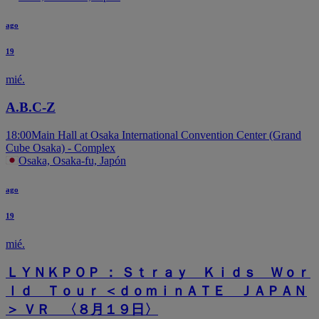
ago
19
mié.
A.B.C-Z
18:00
Main Hall at Osaka International Convention Center (Grand
Cube Osaka) - Complex
Osaka, Osaka-fu, Japón
ago
19
mié.
ＬＹＮＫＰＯＰ ： Ｓｔｒａｙ Ｋｉｄｓ Ｗｏｒ
ｌｄ Ｔｏｕｒ ＜ｄｏｍｉｎＡＴＥ ＪＡＰＡＮ
＞ ＶＲ 〈８月１９日〉