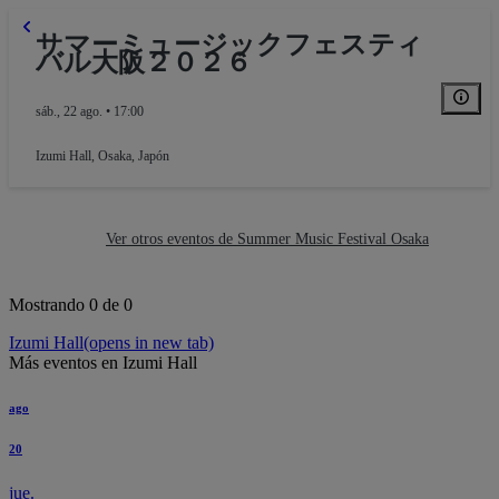
サマーミュージックフェスティ
バル大阪２０２６
sáb., 22 ago. • 17:00
Izumi Hall
,
Osaka, Japón
Ver otros eventos de Summer Music Festival Osaka
Mostrando 0 de 0
Izumi Hall
(opens in new tab)
Más eventos en Izumi Hall
ago
Balcony
20
jue.