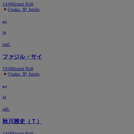
14:00
Izumi Hall
Osaka, JP, Japón
oct
14
mié.
ファジル・サイ
19:00
Izumi Hall
Osaka, JP, Japón
oct
24
sáb.
秋川雅史（Ｔ）
14:00
Izumi Hall