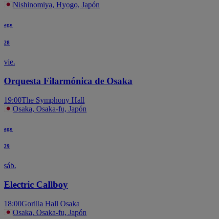
Nishinomiya, Hyogo, Japón
ago
28
vie.
Orquesta Filarmónica de Osaka
19:00
The Symphony Hall
Osaka, Osaka-fu, Japón
ago
29
sáb.
Electric Callboy
18:00
Gorilla Hall Osaka
Osaka, Osaka-fu, Japón