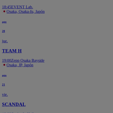
18:45
EVENT Lab.
Osaka, Osaka-fu, Japón
ago
20
jue.
TEAM H
19:00
Zepp Osaka Bayside
Osaka, JP, Japón
ago
21
vie.
SCANDAL