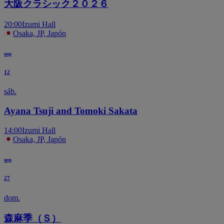
大阪クラシック２０２６
20:00
Izumi Hall
Osaka, JP, Japón
sep
12
sáb.
Ayana Tsuji and Tomoki Sakata
14:00
Izumi Hall
Osaka, JP, Japón
sep
27
dom.
森麻季（Ｓ）