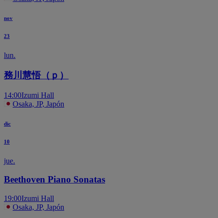
nov
23
lun.
務川慧悟（ｐ）
14:00
Izumi Hall
Osaka, JP, Japón
dic
10
jue.
Beethoven Piano Sonatas
19:00
Izumi Hall
Osaka, JP, Japón