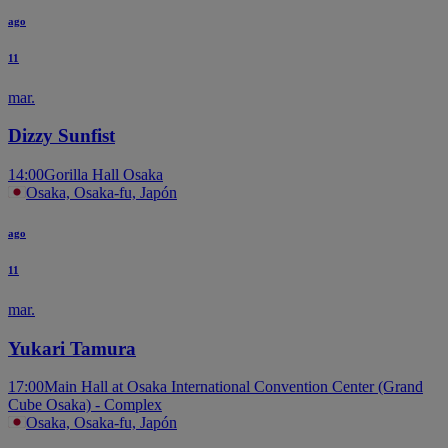
ago
11
mar.
Dizzy Sunfist
14:00
Gorilla Hall Osaka
Osaka, Osaka-fu, Japón
ago
11
mar.
Yukari Tamura
17:00
Main Hall at Osaka International Convention Center (Grand
Cube Osaka) - Complex
Osaka, Osaka-fu, Japón