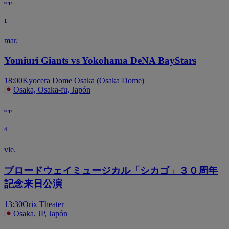
sep
1
mar.
Yomiuri Giants vs Yokohama DeNA BayStars
18:00
Kyocera Dome Osaka (Osaka Dome)
Osaka, Osaka-fu, Japón
sep
4
vie.
ブロードウェイミュージカル「シカゴ」３０周年
記念来日公演
13:30
Orix Theater
Osaka, JP, Japón