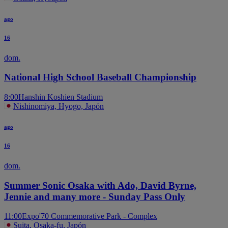
ago
16
dom.
National High School Baseball Championship
8:00
Hanshin Koshien Stadium
Nishinomiya, Hyogo, Japón
ago
16
dom.
Summer Sonic Osaka with Ado, David Byrne,
Jennie and many more - Sunday Pass Only
11:00
Expo'70 Commemorative Park - Complex
Suita, Osaka-fu, Japón