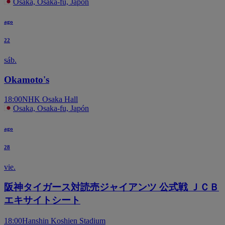
Osaka, Osaka-fu, Japón
ago
22
sáb.
Okamoto's
18:00
NHK Osaka Hall
Osaka, Osaka-fu, Japón
ago
28
vie.
阪神タイガース対読売ジャイアンツ 公式戦 ＪＣＢ
エキサイトシート
18:00
Hanshin Koshien Stadium