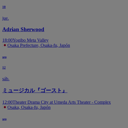
10
jue.
Adrian Sherwood
18:00
Yogibo Meta Valley
Osaka Prefecture, Osaka-fu, Japón
sep
12
sáb.
ミュージカル『ゴースト』
12:00
Theater Drama City at Umeda Arts Theater - Complex
Osaka, Osaka-fu, Japón
sep