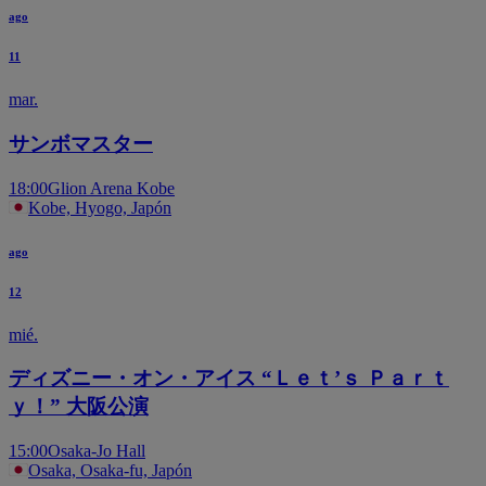
ago
11
mar.
サンボマスター
18:00
Glion Arena Kobe
Kobe, Hyogo, Japón
ago
12
mié.
ディズニー・オン・アイス “Ｌｅｔ’ｓ Ｐａｒｔ
ｙ！” 大阪公演
15:00
Osaka-Jo Hall
Osaka, Osaka-fu, Japón