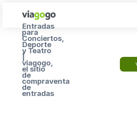
Entradas
para
Conciertos,
Deporte
y Teatro
|
viagogo,
el sitio
de
compraventa
de
entradas