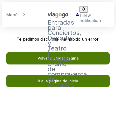
Menú
1 new
notification
Entradas
para
Conciertos,
Deporte
Te pedimos disculpas, ha habido un error.
y
Teatro
|
viagogo,
Volver a cargar página
el sitio
de
compraventa
de
Ir a la página de inicio
entradas