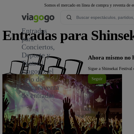
Somos el mercado en línea de compra y reventa de en
Entradas
Entradas para Shinsek
para
Conciertos,
Deporte y
Ahora mismo no ha
Teatro |
Sigue a Shinsekai Festival 
viagogo, el
sitio de
Seguir
compraventa
de entradas