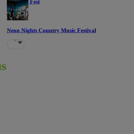
Haunted Fest
58
Neon Nights Country Music Festival
6
s