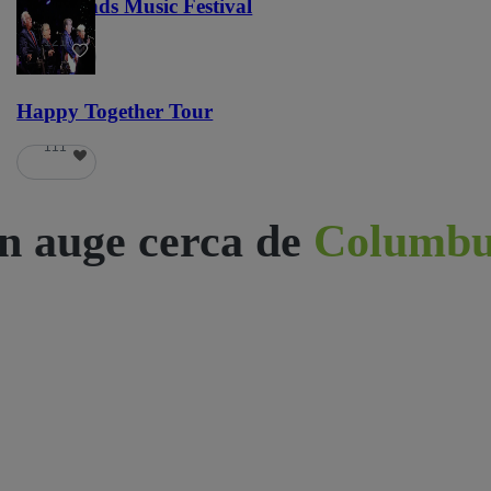
Lost Lands Music Festival
121
Happy Together Tour
111
n auge cerca de
Columbu