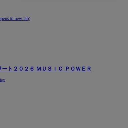
opens in new tab)
サート２０２６ ＭＵＳＩＣ ＰＯＷＥＲ
lex