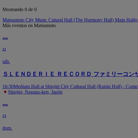
Mostrando 0 de 0
Matsumoto City Music Cutural Hall (The Harmony Hall) Main Hall
(
Más eventos en Matsumoto
ago
22
sáb.
ＳＬＥＮＤＥＲＩＥ ＲＥＣＯＲＤ ファミリーコン
16:30
Medium Hall at Shiojiri City Cultural Hall (Raisin Hall) - Comp
Shiojiri, Nagano-ken, Japón
ago
23
dom.