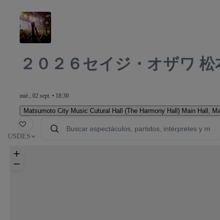
２０２６セイジ・オザワ 
mié., 02 sept. • 18:30
Matsumoto City Music Cutural Hall (The Harmony Hall) Main Hall
,
Ma
orito
USD
ES