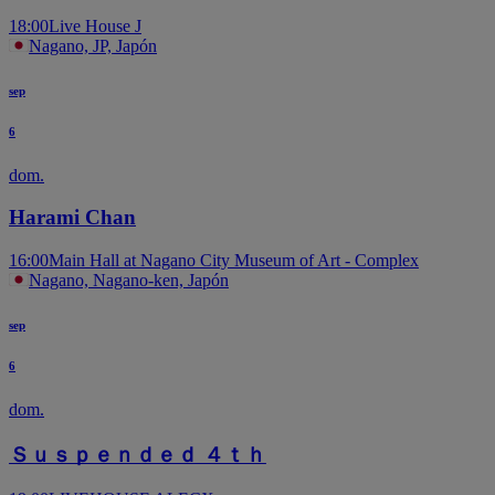
18:00
Live House J
Nagano, JP, Japón
sep
6
dom.
Harami Chan
16:00
Main Hall at Nagano City Museum of Art - Complex
Nagano, Nagano-ken, Japón
sep
6
dom.
Ｓｕｓｐｅｎｄｅｄ ４ｔｈ