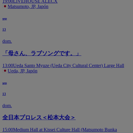
19:00
LIVEHOUSE ALECX
Matsumoto, JP, Japón
sep
13
dom.
「母さん、ラブソングです。」
13:00
Ueda Santo Myuze (Ueda City Cultural Center) Large Hall
Ueda, JP, Japón
sep
13
dom.
全日本プロレス＜松本大会＞
15:00
Medium Hall at Kissei Culture Hall (Matsumoto Bunka