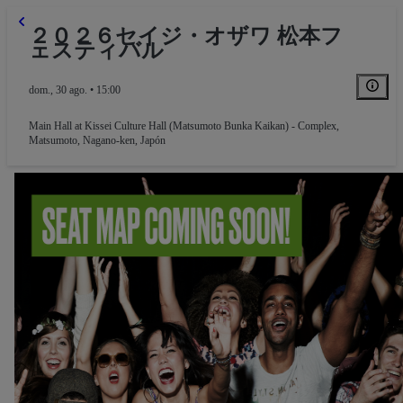
２０２６セイジ・オザワ 松本フ
ェスティバル
dom., 30 ago. • 15:00
Main Hall at Kissei Culture Hall (Matsumoto Bunka Kaikan) - Complex
,
Matsumoto, Nagano-ken, Japón