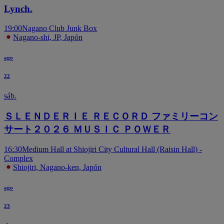
Lynch.
19:00
Nagano Club Junk Box
Nagano-shi, JP, Japón
ago
22
sáb.
ＳＬＥＮＤＥＲＩＥ ＲＥＣＯＲＤ ファミリーコン
サート２０２６ ＭＵＳＩＣ ＰＯＷＥＲ
16:30
Medium Hall at Shiojiri City Cultural Hall (Raisin Hall) -
Complex
Shiojiri, Nagano-ken, Japón
ago
23