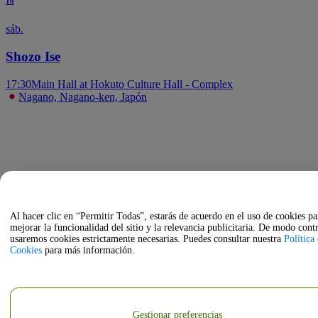
10
sáb.
Shozo Ise
17:30
Main Hall at Hokuto Culture Hall - Complex
Nagano, Nagano-ken, Japón
Al hacer clic en “Permitir Todas”, estarás de acuerdo en el uso de cookies pa
mejorar la funcionalidad del sitio y la relevancia publicitaria. De modo contr
usaremos cookies estrictamente necesarias. Puedes consultar nuestra
Política
Cookies
para más información.
Gestionar preferencias