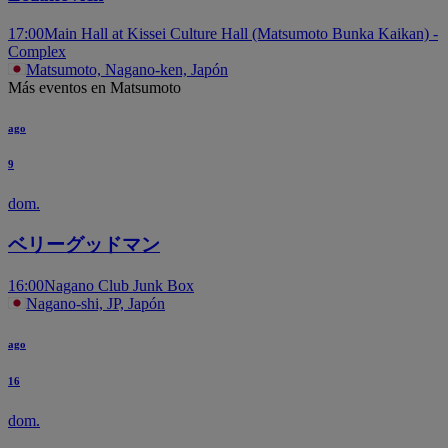
17:00
Main Hall at Kissei Culture Hall (Matsumoto Bunka Kaikan) -
Complex
Matsumoto, Nagano-ken, Japón
Más eventos en Matsumoto
ago
9
dom.
ベリーグッドマン
16:00
Nagano Club Junk Box
Nagano-shi, JP, Japón
ago
16
dom.