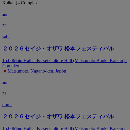
Kaikan) - Complex
ago
22
sáb.
２０２６セイジ・オザワ 松本フェスティバル
15:00
Main Hall at Kissei Culture Hall (Matsumoto Bunka Kaikan) -
Complex
Matsumoto, Nagano-ken, Japón
ago
23
dom.
２０２６セイジ・オザワ 松本フェスティバル
15:00
Main Hall at Kissei Culture Hall (Matsumoto Bunka Kaikan) -