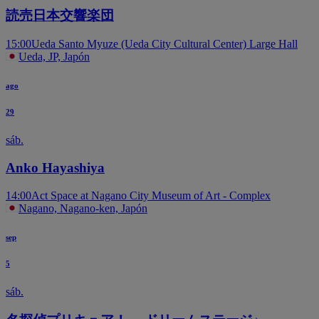
読売日本交響楽団
15:00
Ueda Santo Myuze (Ueda City Cultural Center) Large Hall
Ueda, JP, Japón
ago
29
sáb.
Anko Hayashiya
14:00
Act Space at Nagano City Museum of Art - Complex
Nagano, Nagano-ken, Japón
sep
5
sáb.