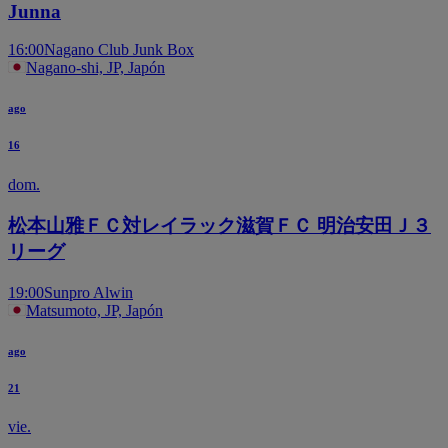
Junna
16:00
Nagano Club Junk Box
Nagano-shi, JP, Japón
ago
16
dom.
松本山雅ＦＣ対レイラック滋賀ＦＣ 明治安田Ｊ３
リーグ
19:00
Sunpro Alwin
Matsumoto, JP, Japón
ago
21
vie.