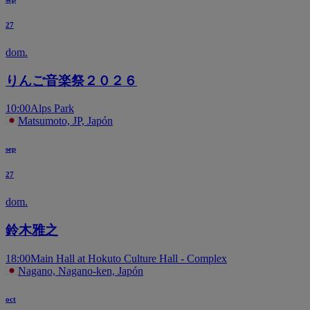
27
dom.
りんご音楽祭２０２６
10:00
Alps Park
Matsumoto, JP, Japón
sep
27
dom.
鈴木雅之
18:00
Main Hall at Hokuto Culture Hall - Complex
Nagano, Nagano-ken, Japón
oct