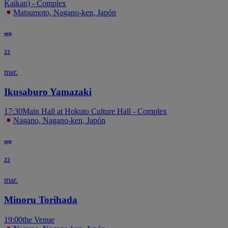
Kaikan) - Complex
Matsumoto, Nagano-ken, Japón
sep
22
mar.
Ikusaburo Yamazaki
17:30
Main Hall at Hokuto Culture Hall - Complex
Nagano, Nagano-ken, Japón
sep
22
mar.
Minoru Torihada
19:00
the Venue