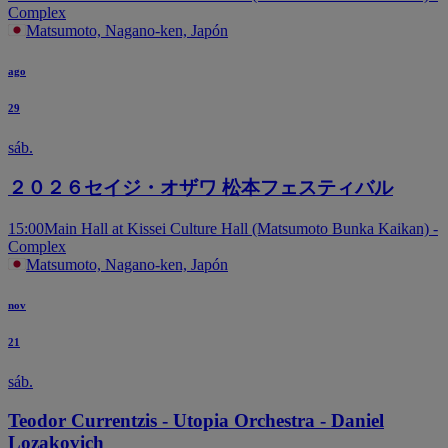
Complex
Matsumoto, Nagano-ken, Japón
ago
29
sáb.
２０２６セイジ・オザワ 松本フェスティバル
15:00
Main Hall at Kissei Culture Hall (Matsumoto Bunka Kaikan) -
Complex
Matsumoto, Nagano-ken, Japón
nov
21
sáb.
Teodor Currentzis - Utopia Orchestra - Daniel
Lozakovich