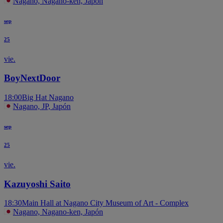
Nagano, Nagano-ken, Japón
sep
25
vie.
BoyNextDoor
18:00
Big Hat Nagano
Nagano, JP, Japón
sep
25
vie.
Kazuyoshi Saito
18:30
Main Hall at Nagano City Museum of Art - Complex
Nagano, Nagano-ken, Japón