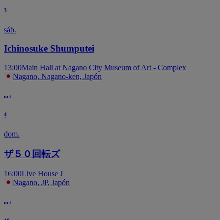
3
sáb.
Ichinosuke Shumputei
13:00
Main Hall at Nagano City Museum of Art - Complex
Nagano, Nagano-ken, Japón
oct
4
dom.
ザ５０回転ズ
16:00
Live House J
Nagano, JP, Japón
oct