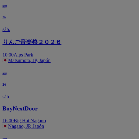
sep
26
sáb.
りんご音楽祭２０２６
10:00
Alps Park
Matsumoto, JP, Japón
sep
26
sáb.
BoyNextDoor
16:00
Big Hat Nagano
Nagano, JP, Japón
sep