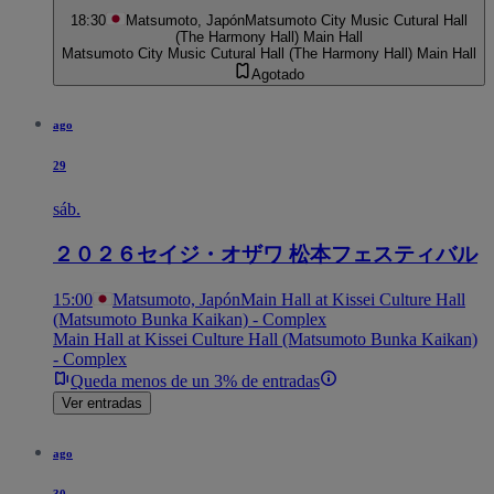
18:30
Matsumoto, Japón
Matsumoto City Music Cutural Hall
(The Harmony Hall) Main Hall
Matsumoto City Music Cutural Hall (The Harmony Hall) Main Hall
Agotado
ago
29
sáb.
２０２６セイジ・オザワ 松本フェスティバル
15:00
Matsumoto, Japón
Main Hall at Kissei Culture Hall
(Matsumoto Bunka Kaikan) - Complex
Main Hall at Kissei Culture Hall (Matsumoto Bunka Kaikan)
- Complex
Queda menos de un 3% de entradas
Ver entradas
ago
30