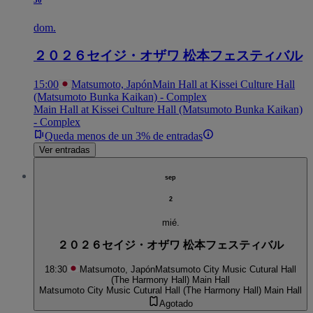
dom.
２０２６セイジ・オザワ 松本フェスティバル
15:00
Matsumoto, Japón
Main Hall at Kissei Culture Hall
(Matsumoto Bunka Kaikan) - Complex
Main Hall at Kissei Culture Hall (Matsumoto Bunka Kaikan)
- Complex
Queda menos de un 3% de entradas
Ver entradas
sep
2
mié.
２０２６セイジ・オザワ 松本フェスティバル
18:30
Matsumoto, Japón
Matsumoto City Music Cutural Hall
(The Harmony Hall) Main Hall
Matsumoto City Music Cutural Hall (The Harmony Hall) Main Hall
Agotado