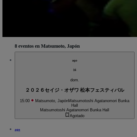
8 eventos en Matsumoto, Japón
ago
16
dom.
２０２６セイジ・オザワ 松本フェスティバル
15:00
Matsumoto, Japón
Matsumotoshi Agatanomori Bunka
Hall
Matsumotoshi Agatanomori Bunka Hall
Agotado
ago