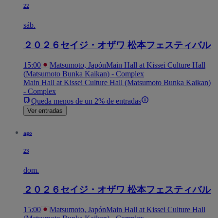
22
sáb.
２０２６セイジ・オザワ 松本フェスティバル
15:00
Matsumoto, Japón
Main Hall at Kissei Culture Hall
(Matsumoto Bunka Kaikan) - Complex
Main Hall at Kissei Culture Hall (Matsumoto Bunka Kaikan)
- Complex
Queda menos de un 2% de entradas
Ver entradas
ago
23
dom.
２０２６セイジ・オザワ 松本フェスティバル
15:00
Matsumoto, Japón
Main Hall at Kissei Culture Hall