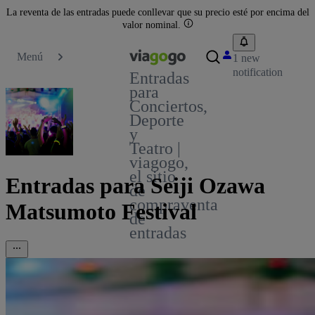
La reventa de las entradas puede conllevar que su precio esté por encima del
valor nominal.
Menú
1 new
notification
Entradas
para
Conciertos,
Deporte
y
Teatro |
viagogo,
el sitio
Entradas para Seiji Ozawa
de
compraventa
Matsumoto Festival
de
entradas