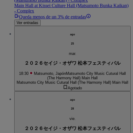
(Matsumoto Bunka Kaikan) - Complex
Main Hall at Kissei Culture Hall (Matsumoto Bunka Kaikan)
- Complex
Queda menos de un 3% de entradas
Ver entradas
ago
25
mar.
２０２６セイジ・オザワ 松本フェスティバル
18:30
Matsumoto, Japón
Matsumoto City Music Cutural Hall
(The Harmony Hall) Main Hall
Matsumoto City Music Cutural Hall (The Harmony Hall) Main Hall
Agotado
ago
28
vie.
２０２６セイジ・オザワ 松本フェスティバル