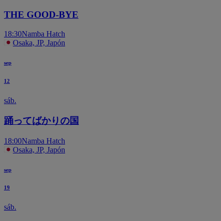
THE GOOD-BYE
18:30
Namba Hatch
Osaka, JP, Japón
sep
12
sáb.
踊ってばかりの国
18:00
Namba Hatch
Osaka, JP, Japón
sep
19
sáb.