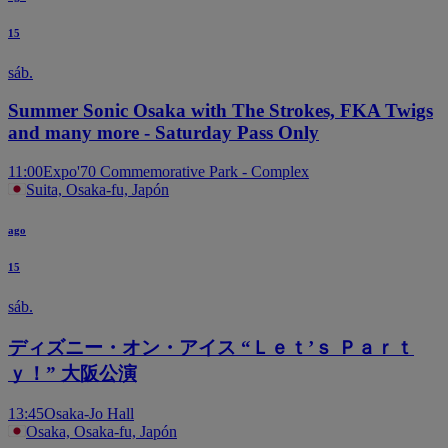
15
sáb.
Summer Sonic Osaka with The Strokes, FKA Twigs
and many more - Saturday Pass Only
11:00
Expo'70 Commemorative Park - Complex
Suita, Osaka-fu, Japón
ago
15
sáb.
ディズニー・オン・アイス “Ｌｅｔ’ｓ Ｐａｒｔ
ｙ！” 大阪公演
13:45
Osaka-Jo Hall
Osaka, Osaka-fu, Japón