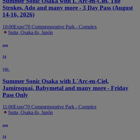
Summer Sonic Osaka with L'Arc-en-Ciel, The
Strokes, Ado and many more - 3 Day Pass (August
14-16, 2026)
10:00
Expo'70 Commemorative Park - Complex
Suita, Osaka-fu, Japón
ago
14
vie.
Summer Sonic Osaka with L'Arc-en-Ciel,
Jamiroquai, Babymetal and many more - Friday
Pass Only
11:00
Expo'70 Commemorative Park - Complex
Suita, Osaka-fu, Japón
ago
14