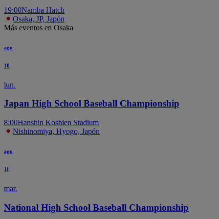
19:00
Namba Hatch
Osaka, JP, Japón
Más eventos en Osaka
ago
10
lun.
Japan High School Baseball Championship
8:00
Hanshin Koshien Stadium
Nishinomiya, Hyogo, Japón
ago
11
mar.
National High School Baseball Championship