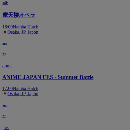
sáb.
摩天楼オペラ
16:00
Namba Hatch
Osaka, JP, Japón
ago
23
dom.
ANIME JAPAN FES - Summer Battle
17:00
Namba Hatch
Osaka, JP, Japón
ago
27
jue.