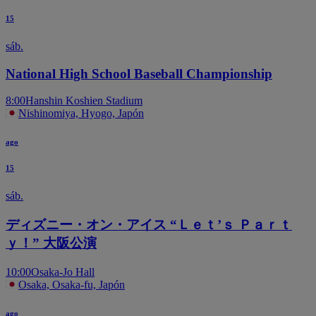
15
sáb.
National High School Baseball Championship
8:00
Hanshin Koshien Stadium
Nishinomiya, Hyogo, Japón
ago
15
sáb.
ディズニー・オン・アイス “Ｌｅｔ’ｓ Ｐａｒｔ
ｙ！” 大阪公演
10:00
Osaka-Jo Hall
Osaka, Osaka-fu, Japón
ago