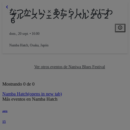
なつかしい × あたらしい なにわ
ブルースフェスティバル２０２
６
dom., 20 sept. • 16:00
Namba Hatch
,
Osaka, Japón
Ver otros eventos de Naniwa Blues Festival
Mostrando 0 de 0
Namba Hatch
(opens in new tab)
Más eventos en Namba Hatch
ago
15