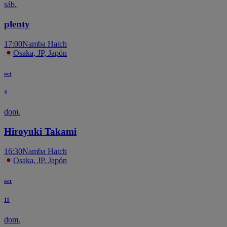
sáb.
plenty
17:00
Namba Hatch
Osaka, JP, Japón
oct
4
dom.
Hiroyuki Takami
16:30
Namba Hatch
Osaka, JP, Japón
oct
11
dom.