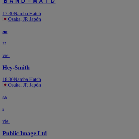
ＢＡＮＤ－ＭＡＩＤ
17:30
Namba Hatch
Osaka, JP, Japón
ene
22
vie.
Hey-Smith
18:30
Namba Hatch
Osaka, JP, Japón
feb
5
vie.
Public Image Ltd