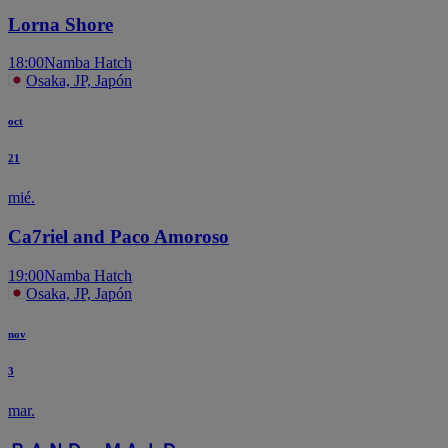
Lorna Shore
18:00
Namba Hatch
Osaka, JP, Japón
oct
21
mié.
Ca7riel and Paco Amoroso
19:00
Namba Hatch
Osaka, JP, Japón
nov
3
mar.