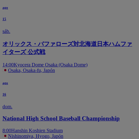
ago
15
sáb.
オリックス・バファローズ対北海道日本ハムファ
イターズ 公式戦
14:00
Kyocera Dome Osaka (Osaka Dome)
Osaka, Osaka-fu, Japón
ago
16
dom.
National High School Baseball Championship
8:00
Hanshin Koshien Stadium
Nishinomiya, Hyogo, Japón