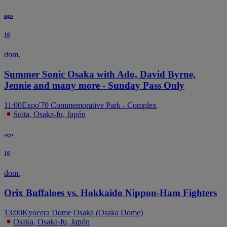
ago
16
dom.
Summer Sonic Osaka with Ado, David Byrne,
Jennie and many more - Sunday Pass Only
11:00
Expo'70 Commemorative Park - Complex
Suita, Osaka-fu, Japón
ago
16
dom.
Orix Buffaloes vs. Hokkaido Nippon-Ham Fighters
13:00
Kyocera Dome Osaka (Osaka Dome)
Osaka, Osaka-fu, Japón