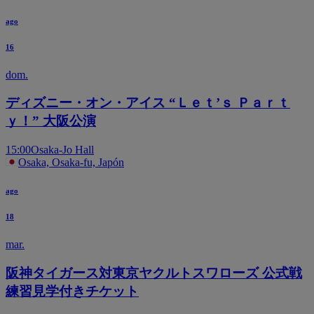
ago
16
dom.
ディズニー・オン・アイス “Ｌｅｔ’ｓ Ｐａｒｔ
ｙ！” 大阪公演
15:00
Osaka-Jo Hall
Osaka, Osaka-fu, Japón
ago
18
mar.
阪神タイガース対東京ヤクルトスワローズ 公式戦
練習見学付きチケット