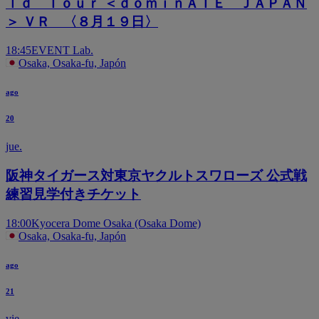
ｌｄ Ｔｏｕｒ ＜ｄｏｍｉｎＡＴＥ ＪＡＰＡＮ
＞ ＶＲ 〈８月１９日〉
18:45
EVENT Lab.
Osaka, Osaka-fu, Japón
ago
20
jue.
阪神タイガース対東京ヤクルトスワローズ 公式戦
練習見学付きチケット
18:00
Kyocera Dome Osaka (Osaka Dome)
Osaka, Osaka-fu, Japón
ago
21
vie.