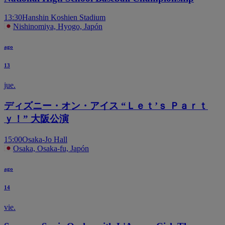
13:30
Hanshin Koshien Stadium
Nishinomiya, Hyogo, Japón
ago
13
jue.
ディズニー・オン・アイス “Ｌｅｔ’ｓ Ｐａｒｔ
ｙ！” 大阪公演
15:00
Osaka-Jo Hall
Osaka, Osaka-fu, Japón
ago
14
vie.