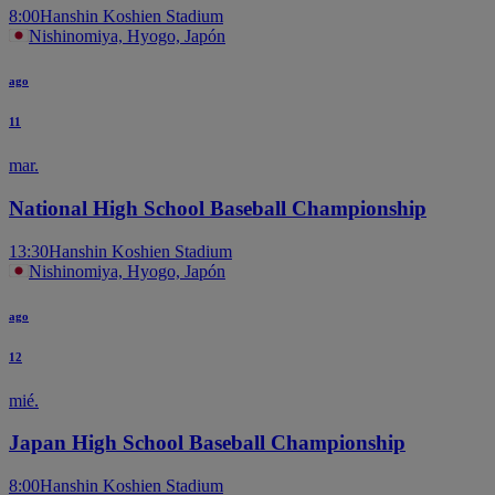
8:00
Hanshin Koshien Stadium
Nishinomiya, Hyogo, Japón
ago
11
mar.
National High School Baseball Championship
13:30
Hanshin Koshien Stadium
Nishinomiya, Hyogo, Japón
ago
12
mié.
Japan High School Baseball Championship
8:00
Hanshin Koshien Stadium