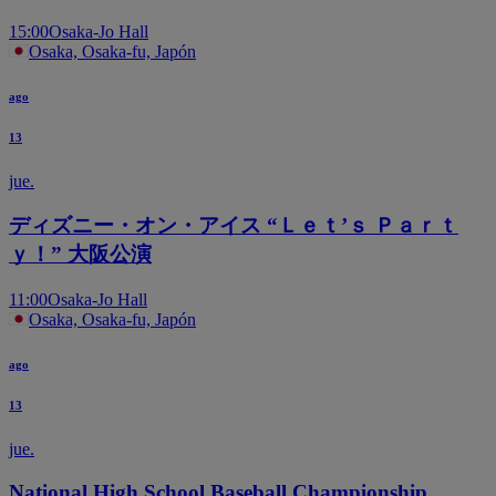
15:00
Osaka-Jo Hall
Osaka, Osaka-fu, Japón
ago
13
jue.
ディズニー・オン・アイス “Ｌｅｔ’ｓ Ｐａｒｔ
ｙ！” 大阪公演
11:00
Osaka-Jo Hall
Osaka, Osaka-fu, Japón
ago
13
jue.
National High School Baseball Championship