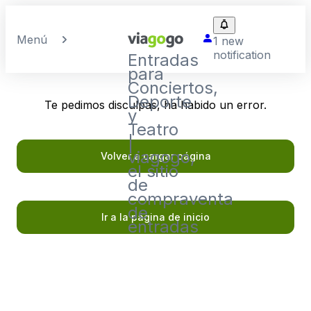
Menú
1 new
notification
Entradas
para
Conciertos,
Deporte
Te pedimos disculpas, ha habido un error.
y
Teatro
|
viagogo,
Volver a cargar página
el sitio
de
compraventa
de
Ir a la página de inicio
entradas