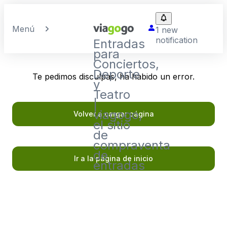
Menú
1 new
notification
Entradas
para
Conciertos,
Deporte
Te pedimos disculpas, ha habido un error.
y
Teatro
|
viagogo,
Volver a cargar página
el sitio
de
compraventa
de
Ir a la página de inicio
entradas