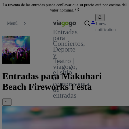
La reventa de las entradas puede conllevar que su precio esté por encima del
valor nominal.
Menú
1 new
notification
Entradas
para
Conciertos,
Deporte
y
Teatro |
viagogo,
el sitio
Entradas para Makuhari
de
compraventa
Beach Fireworks Festa
de
entradas