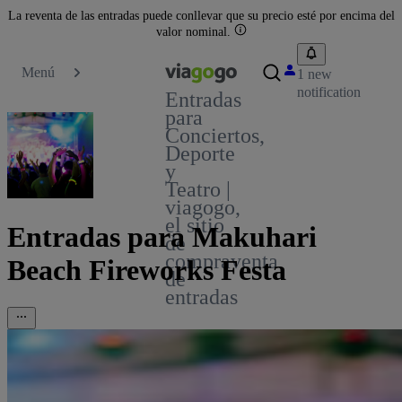
La reventa de las entradas puede conllevar que su precio esté por encima del
valor nominal.
Menú
1 new
notification
Entradas
para
Conciertos,
Deporte
y
Teatro |
viagogo,
el sitio
Entradas para Makuhari
de
compraventa
Beach Fireworks Festa
de
entradas