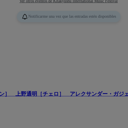
Ver otros eventos de Kitakyushu International Music Festival
Notificarme una vez que las entradas estén disponibles
ン］ 上野通明［チェロ］ アレクサンダー・ガジ