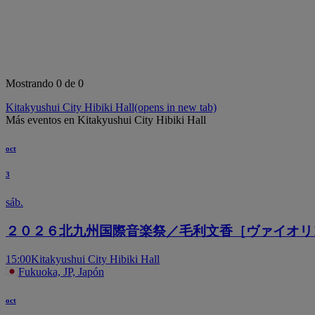
Mostrando 0 de 0
Kitakyushui City Hibiki Hall
(opens in new tab)
Más eventos en Kitakyushui City Hibiki Hall
oct
3
sáb.
２０２６北九州国際音楽祭／毛利文香［ヴァイオリ
15:00
Kitakyushui City Hibiki Hall
Fukuoka, JP, Japón
oct