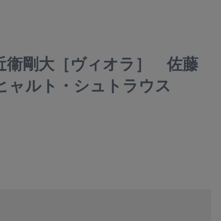
近衞剛大［ヴィオラ］ 佐藤
リヒャルト・シュトラウス