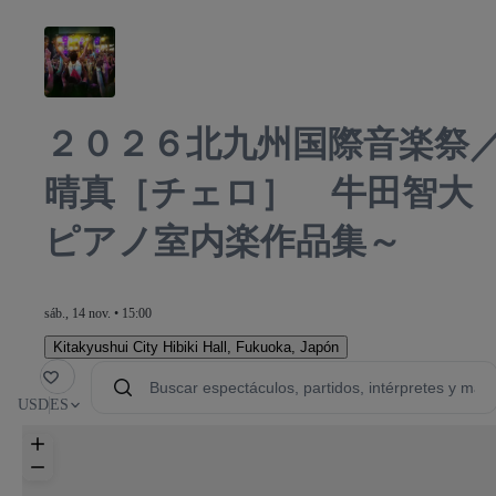
２０２６北九州国際音楽祭
晴真［チェロ］ 牛田智大
ピアノ室内楽作品集～
sáb., 14 nov. • 15:00
Kitakyushui City Hibiki Hall
,
Fukuoka, Japón
orito
USD
ES