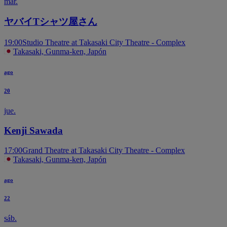
mar.
ヤバイTシャツ屋さん
19:00
Studio Theatre at Takasaki City Theatre - Complex
Takasaki, Gunma-ken, Japón
ago
20
jue.
Kenji Sawada
17:00
Grand Theatre at Takasaki City Theatre - Complex
Takasaki, Gunma-ken, Japón
ago
22
sáb.