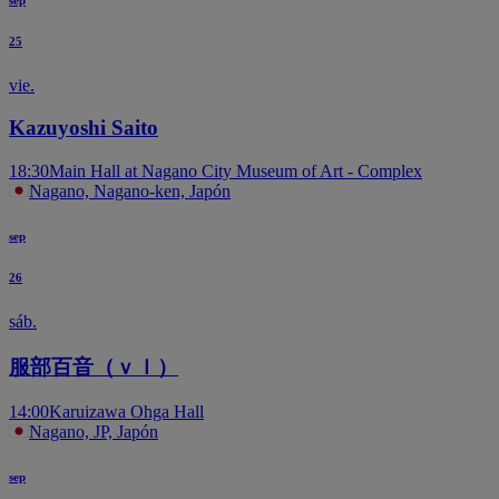
25
vie.
Kazuyoshi Saito
18:30
Main Hall at Nagano City Museum of Art - Complex
Nagano, Nagano-ken, Japón
sep
26
sáb.
服部百音（ｖｌ）
14:00
Karuizawa Ohga Hall
Nagano, JP, Japón
sep