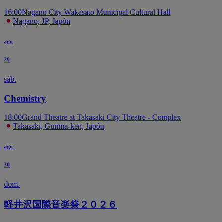
16:00
Nagano City Wakasato Municipal Cultural Hall
Nagano, JP, Japón
ago
29
sáb.
Chemistry
18:00
Grand Theatre at Takasaki City Theatre - Complex
Takasaki, Gunma-ken, Japón
ago
30
dom.
軽井沢国際音楽祭２０２６