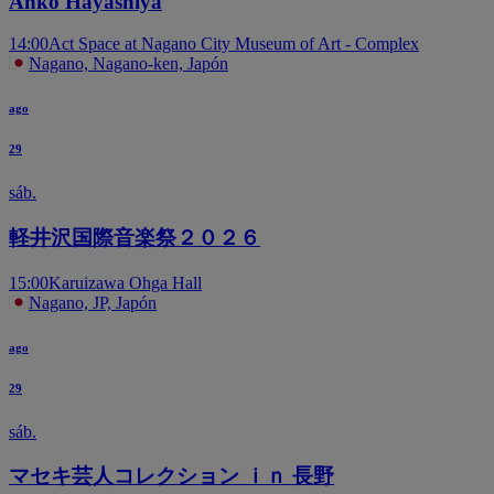
Anko Hayashiya
14:00
Act Space at Nagano City Museum of Art - Complex
Nagano, Nagano-ken, Japón
ago
29
sáb.
軽井沢国際音楽祭２０２６
15:00
Karuizawa Ohga Hall
Nagano, JP, Japón
ago
29
sáb.
マセキ芸人コレクション ｉｎ 長野