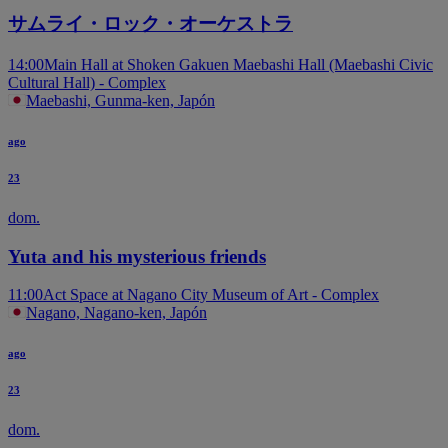
サムライ・ロック・オーケストラ
14:00
Main Hall at Shoken Gakuen Maebashi Hall (Maebashi Civic
Cultural Hall) - Complex
Maebashi, Gunma-ken, Japón
ago
23
dom.
Yuta and his mysterious friends
11:00
Act Space at Nagano City Museum of Art - Complex
Nagano, Nagano-ken, Japón
ago
23
dom.