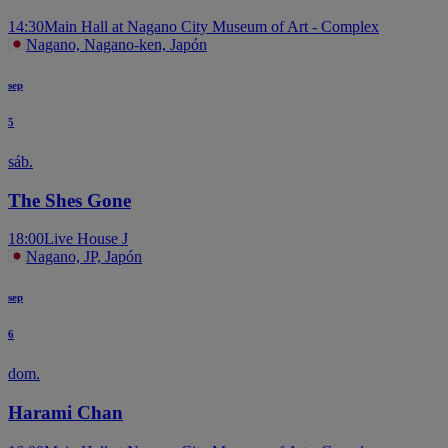
14:30
Main Hall at Nagano City Museum of Art - Complex
Nagano, Nagano-ken, Japón
sep
5
sáb.
The Shes Gone
18:00
Live House J
Nagano, JP, Japón
sep
6
dom.
Harami Chan