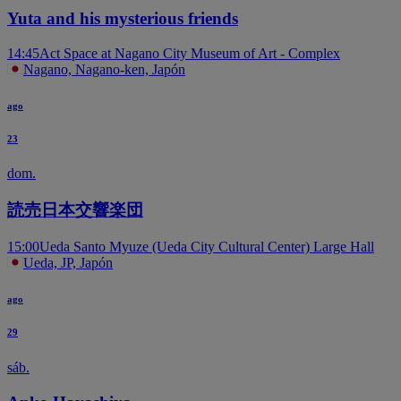
Yuta and his mysterious friends
14:45
Act Space at Nagano City Museum of Art - Complex
Nagano, Nagano-ken, Japón
ago
23
dom.
読売日本交響楽団
15:00
Ueda Santo Myuze (Ueda City Cultural Center) Large Hall
Ueda, JP, Japón
ago
29
sáb.