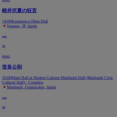
軽井沢夏の狂言
14:00
Karuizawa Ohga Hall
Nagano, JP, Japón
ago
16
dom.
世良公則
16:00
Main Hall at Shoken Gakuen Maebashi Hall (Maebashi Civic
Cultural Hall) - Complex
Maebashi, Gunma-ken, Japón
ago
18