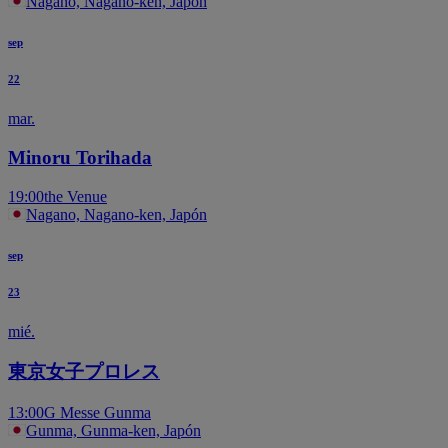
Nagano, Nagano-ken, Japón
sep
22
mar.
Minoru Torihada
19:00
the Venue
Nagano, Nagano-ken, Japón
sep
23
mié.
東京女子プロレス
13:00
G Messe Gunma
Gunma, Gunma-ken, Japón