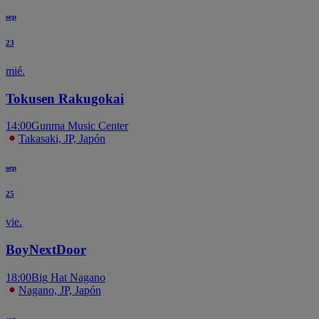
sep
23
mié.
Tokusen Rakugokai
14:00
Gunma Music Center
Takasaki, JP, Japón
sep
25
vie.
BoyNextDoor
18:00
Big Hat Nagano
Nagano, JP, Japón
sep