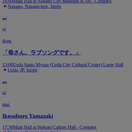
16:00
Main Hall at Nagano City Museum of Art - Complex
Nagano, Nagano-ken, Japón
sep
13
dom.
「母さん、ラブソングです。」
13:00
Ueda Santo Myuze (Ueda City Cultural Center) Large Hall
Ueda, JP, Japón
sep
22
mar.
Ikusaburo Yamazaki
17:30
Main Hall at Hokuto Culture Hall - Complex