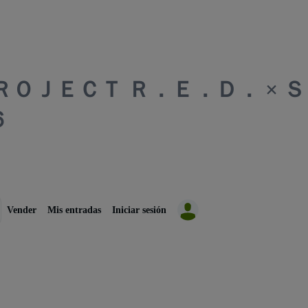
ＰＲＯＪＥＣＴ Ｒ．Ｅ．Ｄ． × 
６
Vender
Mis entradas
Iniciar sesión