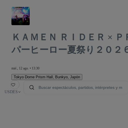
ＫＡＭＥＮ ＲＩＤＥＲ × 
パーヒーロー夏祭り２０２
mié., 12 ago. • 13:30
Tokyo Dome Prism Hall
,
Bunkyo, Japón
orito
USD
ES