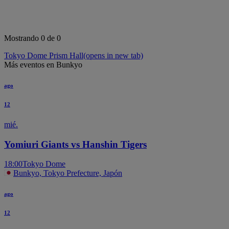
Mostrando 0 de 0
Tokyo Dome Prism Hall
(opens in new tab)
Más eventos en Bunkyo
ago
12
mié.
Yomiuri Giants vs Hanshin Tigers
18:00
Tokyo Dome
Bunkyo, Tokyo Prefecture, Japón
ago
12