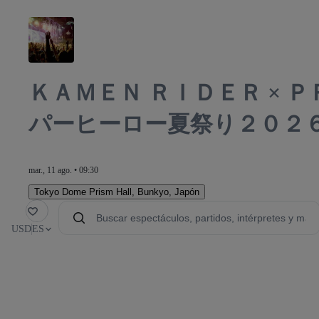
ＫＡＭＥＮ ＲＩＤＥＲ × 
パーヒーロー夏祭り２０２
mar., 11 ago. • 09:30
Tokyo Dome Prism Hall
,
Bunkyo, Japón
orito
USD
ES