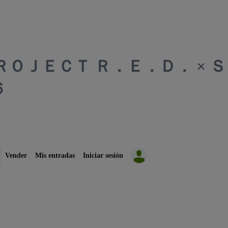
ＰＲＯＪＥＣＴ Ｒ．Ｅ．Ｄ． × 
６
Vender
Mis entradas
Iniciar sesión