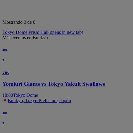
Mostrando 0 de 0
Tokyo Dome Prism Hall
(opens in new tab)
Más eventos en Bunkyo
ago
7
vie.
Yomiuri Giants vs Tokyo Yakult Swallows
18:00
Tokyo Dome
Bunkyo, Tokyo Prefecture, Japón
ago
7