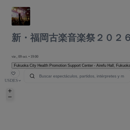
新・福岡古楽音楽祭２０２
vie., 09 oct. • 19:00
Fukuoka City Health Promotion Support Center - Airefu Hall
,
Fukuoka
orito
USD
ES