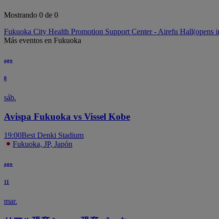
Mostrando 0 de 0
Fukuoka City Health Promotion Support Center - Airefu Hall
(opens i
Más eventos en Fukuoka
ago
8
sáb.
Avispa Fukuoka vs Vissel Kobe
19:00
Best Denki Stadium
Fukuoka, JP, Japón
ago
11
mar.