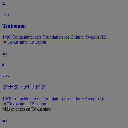
22
mar.
T
Tsukemen
14:00
Tokushima Arts Foundation for Culture Awagin Hall
Tokushima, JP, Japón
nov
6
vie.
アナタ・ボリビア
18:30
Tokushima Arts Foundation for Culture Awagin Hall
Tokushima, JP, Japón
Más eventos en Tokushima
ago