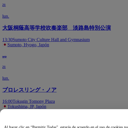
21
lun.
大阪桐蔭高等学校吹奏楽部 淡路島特別公演
13:30
Sumoto City Culture Hall and Gymnasium
Sumoto, Hyogo, Japón
sep
21
lun.
プロレスリング・ノア
16:00
Tokugin Tomony Plaza
Tokushima, JP, Japón
oct
Al hacer clic en “Permitir Todas”, estarás de acuerdo en el uso de cookies pa