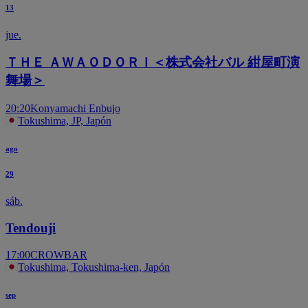
13
jue.
ＴＨＥ ＡＷＡＯＤＯＲＩ＜株式会社バル 紺屋町演
舞場＞
20:20
Konyamachi Enbujo
Tokushima, JP, Japón
ago
29
sáb.
Tendouji
17:00
CROWBAR
Tokushima, Tokushima-ken, Japón
sep