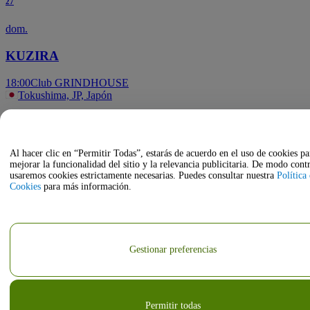
27
dom.
KUZIRA
18:00
Club GRINDHOUSE
Tokushima, JP, Japón
oct
18
Al hacer clic en “Permitir Todas”, estarás de acuerdo en el uso de cookies pa
mejorar la funcionalidad del sitio y la relevancia publicitaria. De modo contr
dom.
usaremos cookies estrictamente necesarias. Puedes consultar nuestra
Política
Cookies
para más información.
ザ５０回転ズ
16:00
Club GRINDHOUSE
Tokushima, JP, Japón
Gestionar preferencias
Permitir todas