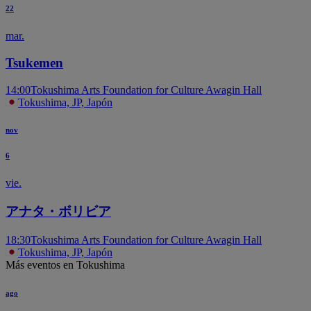
22
mar.
Tsukemen
TH
14:00
Tokushima Arts Foundation for Culture Awagin Hall
Tokushima, JP, Japón
nov
6
vie.
アナタ・ボリビア
18:30
Tokushima Arts Foundation for Culture Awagin Hall
Tokushima, JP, Japón
Más eventos en Tokushima
ago