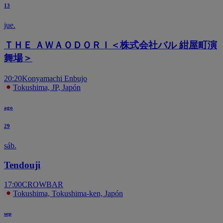
13
jue.
ＴＨＥ ＡＷＡＯＤＯＲＩ＜株式会社バル 紺屋町演
舞場＞
20:20
Konyamachi Enbujo
Tokushima, JP, Japón
ago
29
sáb.
Tendouji
17:00
CROWBAR
Tokushima, Tokushima-ken, Japón
sep