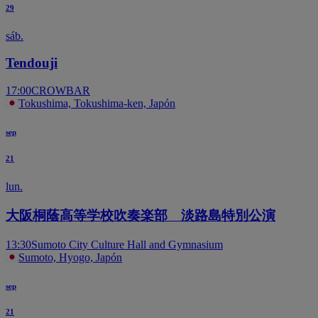
29
sáb.
Tendouji
17:00
CROWBAR
Tokushima, Tokushima-ken, Japón
sep
21
lun.
大阪桐蔭高等学校吹奏楽部 淡路島特別公演
13:30
Sumoto City Culture Hall and Gymnasium
Sumoto, Hyogo, Japón
sep
21