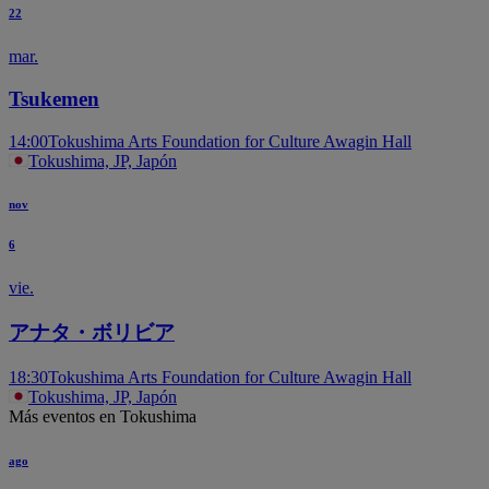
22
mar.
T
Tsukemen
14:00
Tokushima Arts Foundation for Culture Awagin Hall
Tokushima, JP, Japón
nov
6
vie.
アナタ・ボリビア
18:30
Tokushima Arts Foundation for Culture Awagin Hall
Tokushima, JP, Japón
Más eventos en Tokushima
ago