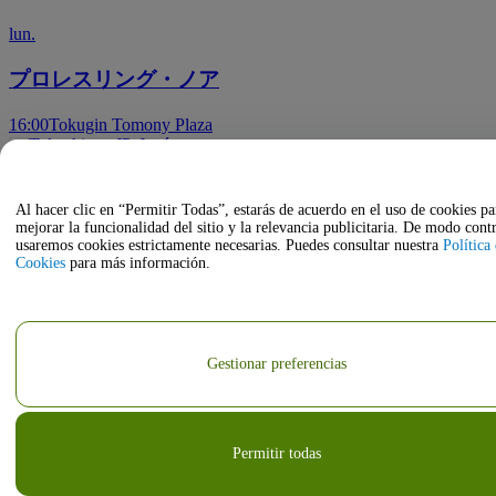
lun.
プロレスリング・ノア
16:00
Tokugin Tomony Plaza
Tokushima, JP, Japón
oct
Al hacer clic en “Permitir Todas”, estarás de acuerdo en el uso de cookies pa
mejorar la funcionalidad del sitio y la relevancia publicitaria. De modo contr
18
usaremos cookies estrictamente necesarias. Puedes consultar nuestra
Política
Cookies
para más información.
dom.
ザ５０回転ズ
16:00
Club GRINDHOUSE
Gestionar preferencias
Tokushima, JP, Japón
Permitir todas