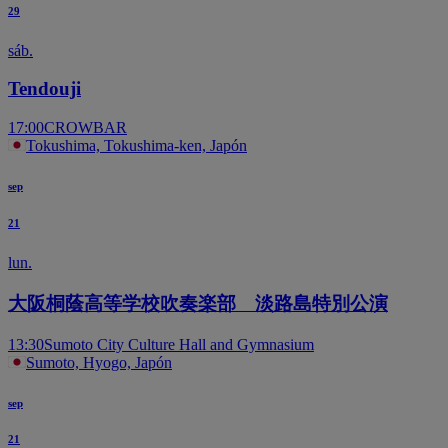
29
sáb.
Tendouji
17:00
CROWBAR
Tokushima, Tokushima-ken, Japón
sep
21
lun.
大阪桐蔭高等学校吹奏楽部 淡路島特別公演
13:30
Sumoto City Culture Hall and Gymnasium
Sumoto, Hyogo, Japón
sep
21