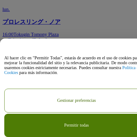
lun.
プロレスリング・ノア
16:00
Tokugin Tomony Plaza
Tokushima, JP, Japón
oct
Al hacer clic en “Permitir Todas”, estarás de acuerdo en el uso de cookies pa
mejorar la funcionalidad del sitio y la relevancia publicitaria. De modo contr
18
usaremos cookies estrictamente necesarias. Puedes consultar nuestra
Política
Cookies
para más información.
dom.
ザ５０回転ズ
16:00
Club GRINDHOUSE
Gestionar preferencias
Tokushima, JP, Japón
Permitir todas