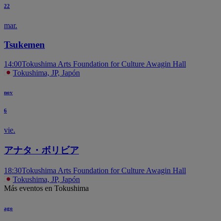
22
mar.
T
Tsukemen
14:00
Tokushima Arts Foundation for Culture Awagin Hall
Tokushima, JP, Japón
nov
6
vie.
アナタ・ボリビア
18:30
Tokushima Arts Foundation for Culture Awagin Hall
Tokushima, JP, Japón
Más eventos en Tokushima
ago