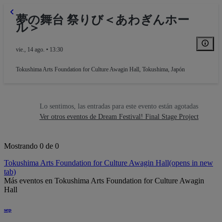
夢の舞台 祭りび＜あわぎんホー
ル＞
vie., 14 ago. • 13:30
Tokushima Arts Foundation for Culture Awagin Hall
,
Tokushima, Japón
Lo sentimos, las entradas para este evento están agotadas
Ver otros eventos de Dream Festival! Final Stage Project
Mostrando 0 de 0
Tokushima Arts Foundation for Culture Awagin Hall
(opens in new
tab)
Más eventos en Tokushima Arts Foundation for Culture Awagin
Hall
sep