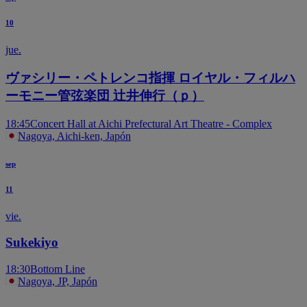
10
jue.
ヴァシリー・ペトレンコ指揮 ロイヤル・フィルハ
ーモニー管弦楽団 辻井伸行（ｐ）
18:45
Concert Hall at Aichi Prefectural Art Theatre - Complex
Nagoya, Aichi-ken, Japón
sep
11
vie.
Sukekiyo
18:30
Bottom Line
Nagoya, JP, Japón