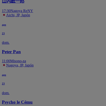
山内総一郎
17:30
Nagoya ReNY
Aichi, JP, Japón
ago
23
dom.
Peter Pan
11:00
Misono-za
Nagoya, JP, Japón
ago
23
dom.
Psycho le Cému