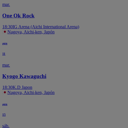
mar.
One Ok Rock
18:30
IG Arena (Aichi International Arena)
Nagoya, Aichi-ken, Japón
ago
11
mar.
Kyogo Kawaguchi
18:30
K.D Japon
Nagoya, Aichi-ken, Japón
ago
15
sáb.