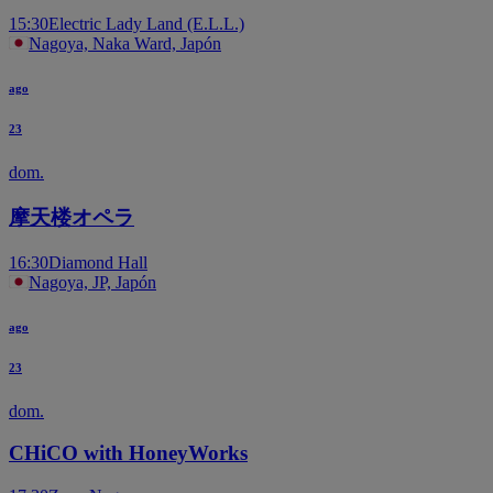
15:30
Electric Lady Land (E.L.L.)
Nagoya, Naka Ward, Japón
ago
23
dom.
摩天楼オペラ
16:30
Diamond Hall
Nagoya, JP, Japón
ago
23
dom.
CHiCO with HoneyWorks