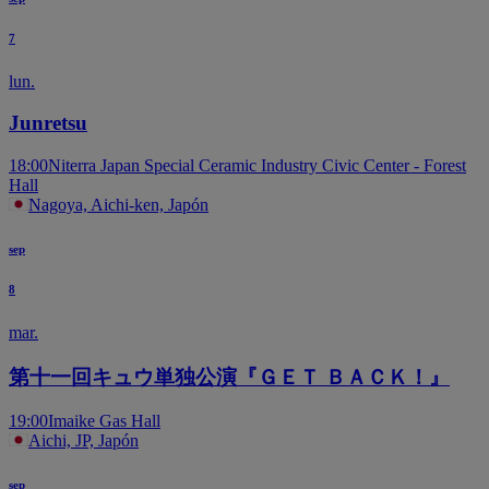
7
lun.
Junretsu
18:00
Niterra Japan Special Ceramic Industry Civic Center - Forest
Hall
Nagoya, Aichi-ken, Japón
sep
8
mar.
第十一回キュウ単独公演『ＧＥＴ ＢＡＣＫ！』
19:00
Imaike Gas Hall
Aichi, JP, Japón
sep