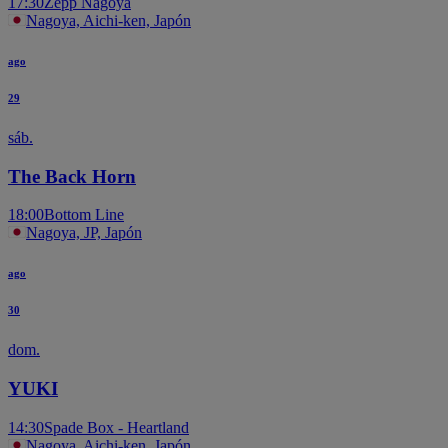
17:30
Zepp Nagoya
Nagoya, Aichi-ken, Japón
ago
29
sáb.
The Back Horn
18:00
Bottom Line
Nagoya, JP, Japón
ago
30
dom.
YUKI
14:30
Spade Box - Heartland
Nagoya, Aichi-ken, Japón