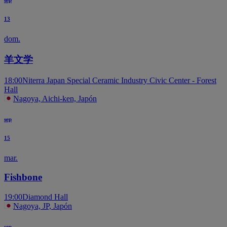
sep
13
dom.
羊文学
18:00
Niterra Japan Special Ceramic Industry Civic Center - Forest
Hall
Nagoya, Aichi-ken, Japón
sep
15
mar.
Fishbone
19:00
Diamond Hall
Nagoya, JP, Japón
sep