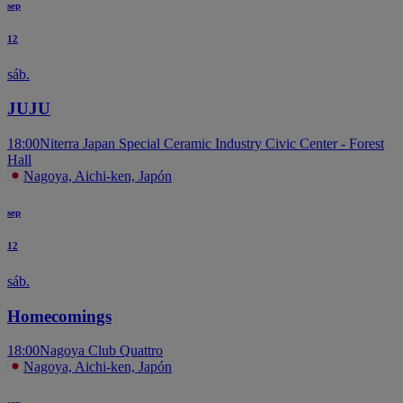
sep
12
sáb.
JUJU
18:00
Niterra Japan Special Ceramic Industry Civic Center - Forest
Hall
Nagoya, Aichi-ken, Japón
sep
12
sáb.
Homecomings
18:00
Nagoya Club Quattro
Nagoya, Aichi-ken, Japón