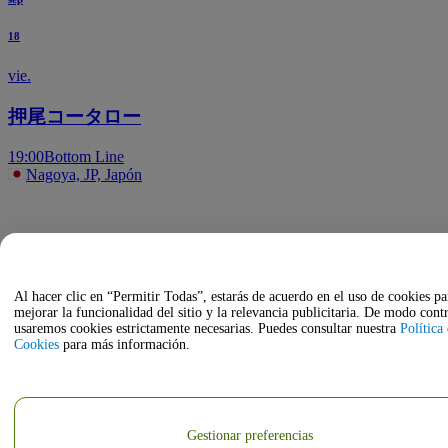
18
vie.
押尾コータロー
19:00
Bottom Line
Nagoya, JP, Japón
Al hacer clic en “Permitir Todas”, estarás de acuerdo en el uso de cookies pa
mejorar la funcionalidad del sitio y la relevancia publicitaria. De modo contr
usaremos cookies estrictamente necesarias. Puedes consultar nuestra
Política
Cookies
para más información.
Gestionar preferencias