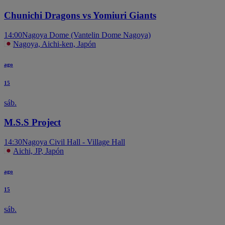
Chunichi Dragons vs Yomiuri Giants
14:00
Nagoya Dome (Vantelin Dome Nagoya)
Nagoya, Aichi-ken, Japón
ago
15
sáb.
M.S.S Project
14:30
Nagoya Civil Hall - Village Hall
Aichi, JP, Japón
ago
15
sáb.