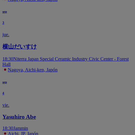
sep
3
jue.
横山だいすけ
18:30
Niterra Japan Special Ceramic Industry Civic Center - Forest
Hall
Nagoya, Aichi-ken, Japón
sep
4
vie.
Yasuhiro Abe
18:30
Jammin
Aichi, JP, Japón