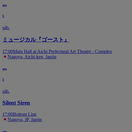
sep
5
sáb.
ミュージカル『ゴースト』
17:00
Main Hall at Aichi Prefectural Art Theatre - Complex
Nagoya, Aichi-ken, Japón
sep
5
sáb.
Silent Siren
17:00
Bottom Line
Nagoya, JP, Japón
sep