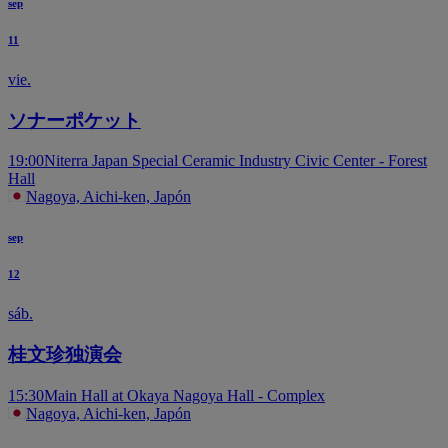
sep
11
vie.
ソナーポケット
19:00
Niterra Japan Special Ceramic Industry Civic Center - Forest
Hall
Nagoya, Aichi-ken, Japón
sep
12
sáb.
桂文珍独演会
15:30
Main Hall at Okaya Nagoya Hall - Complex
Nagoya, Aichi-ken, Japón