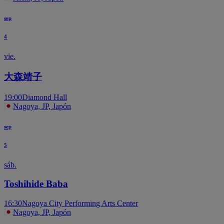
sep
4
vie.
大森靖子
19:00
Diamond Hall
Nagoya, JP, Japón
sep
5
sáb.
Toshihide Baba
16:30
Nagoya City Performing Arts Center
Nagoya, JP, Japón