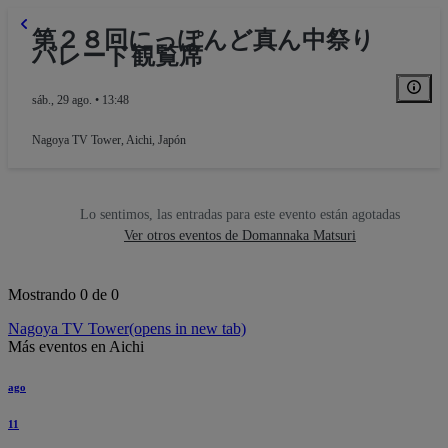
第２８回にっぽんど真ん中祭り
パレード観覧席
sáb., 29 ago. • 13:48
Nagoya TV Tower
,
Aichi, Japón
Lo sentimos, las entradas para este evento están agotadas
Ver otros eventos de Domannaka Matsuri
Mostrando 0 de 0
Nagoya TV Tower
(opens in new tab)
Más eventos en Aichi
ago
11