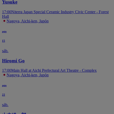
Yusuke
17:00
Niterra Japan Special Ceramic Industry Civic Center - Forest
Hall
Nagoya, Aichi-ken, Japón
ago
15
sáb.
Hiromi Go
17:00
Main Hall at Aichi Prefectural Art Theatre - Complex
Nagoya, Aichi-ken, Japón
ago
22
sáb.