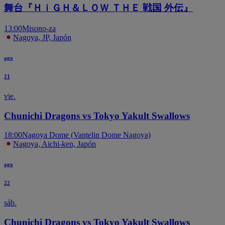
舞台『ＨｉＧＨ＆ＬＯＷ ＴＨＥ 戦国 外伝』
13:00
Misono-za
Nagoya, JP, Japón
ago
21
vie.
Chunichi Dragons vs Tokyo Yakult Swallows
18:00
Nagoya Dome (Vantelin Dome Nagoya)
Nagoya, Aichi-ken, Japón
ago
22
sáb.
Chunichi Dragons vs Tokyo Yakult Swallows