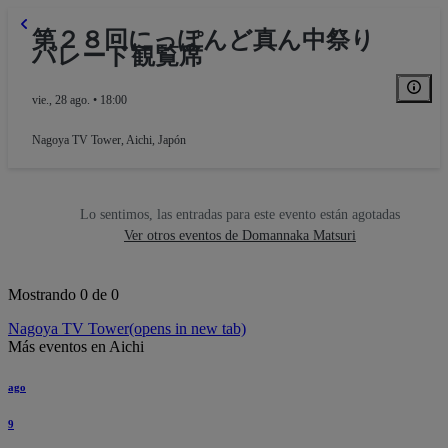
第２８回にっぽんど真ん中祭り
パレード観覧席
vie., 28 ago. • 18:00
Nagoya TV Tower
,
Aichi, Japón
Lo sentimos, las entradas para este evento están agotadas
Ver otros eventos de Domannaka Matsuri
Mostrando 0 de 0
Nagoya TV Tower
(opens in new tab)
Más eventos en Aichi
ago
9