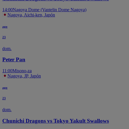
14:00
Nagoya Dome (Vantelin Dome Nagoya)
Nagoya, Aichi-ken, Japón
ago
23
dom.
Peter Pan
11:00
Misono-za
Nagoya, JP, Japón
ago
23
dom.
Chunichi Dragons vs Tokyo Yakult Swallows