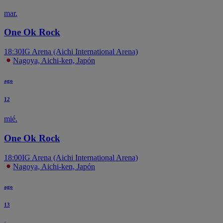
mar.
One Ok Rock
18:30
IG Arena (Aichi International Arena)
Nagoya, Aichi-ken, Japón
ago
12
mié.
One Ok Rock
18:00
IG Arena (Aichi International Arena)
Nagoya, Aichi-ken, Japón
ago
13