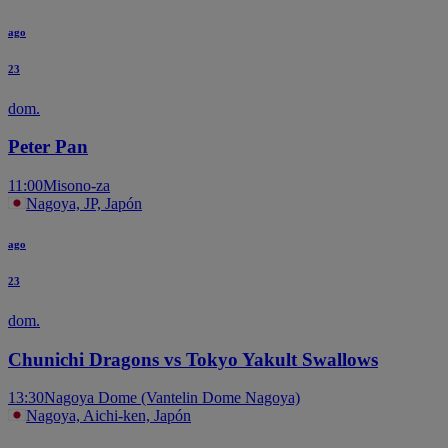
ago
23
dom.
Peter Pan
11:00
Misono-za
Nagoya, JP, Japón
ago
23
dom.
Chunichi Dragons vs Tokyo Yakult Swallows
13:30
Nagoya Dome (Vantelin Dome Nagoya)
Nagoya, Aichi-ken, Japón