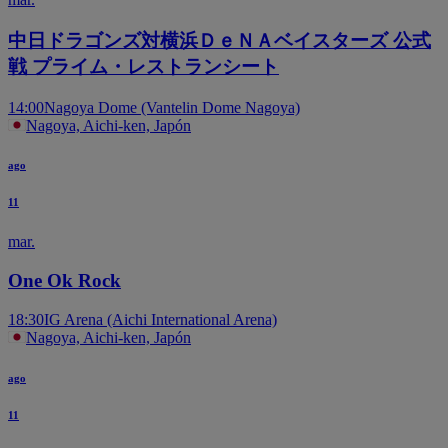
中日ドラゴンズ対横浜ＤｅＮＡベイスターズ 公式
戦 プライム・レストランシート
14:00
Nagoya Dome (Vantelin Dome Nagoya)
Nagoya, Aichi-ken, Japón
ago
11
mar.
One Ok Rock
18:30
IG Arena (Aichi International Arena)
Nagoya, Aichi-ken, Japón
ago
11