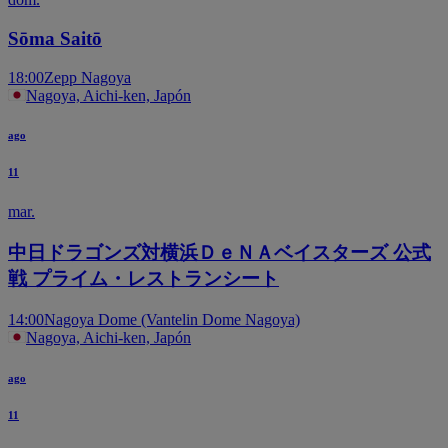
Sōma Saitō
18:00
Zepp Nagoya
Nagoya, Aichi-ken, Japón
ago
11
mar.
中日ドラゴンズ対横浜ＤｅＮＡベイスターズ 公式
戦 プライム・レストランシート
14:00
Nagoya Dome (Vantelin Dome Nagoya)
Nagoya, Aichi-ken, Japón
ago
11