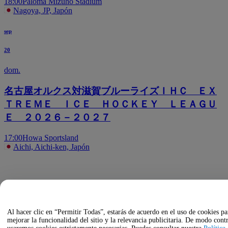
18:00
Paloma Mizuho Stadium
Nagoya, JP, Japón
sep
20
dom.
名古屋オルクス対滋賀ブルーライズＩＨＣ ＥＸ
ＴＲＥＭＥ ＩＣＥ ＨＯＣＫＥＹ ＬＥＡＧＵ
Ｅ ２０２６－２０２７
17:00
Howa Sportsland
Aichi, Aichi-ken, Japón
Al hacer clic en “Permitir Todas”, estarás de acuerdo en el uso de cookies pa
mejorar la funcionalidad del sitio y la relevancia publicitaria. De modo contr