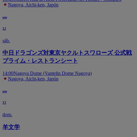
Nagoya, Aichi-ken, Japón
sep
12
sáb.
中日ドラゴンズ対東京ヤクルトスワローズ 公式戦
プライム・レストランシート
14:00
Nagoya Dome (Vantelin Dome Nagoya)
Nagoya, Aichi-ken, Japón
sep
13
dom.
羊文学