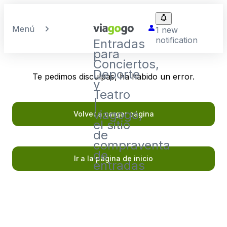
Menú
1 new
notification
Entradas
para
Conciertos,
Deporte
Te pedimos disculpas, ha habido un error.
y
Teatro
|
viagogo,
Volver a cargar página
el sitio
de
compraventa
de
Ir a la página de inicio
entradas