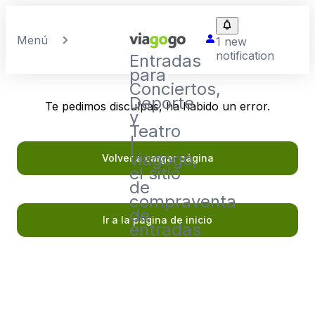
Menú
1 new
notification
Entradas
para
Conciertos,
Deporte
Te pedimos disculpas, ha habido un error.
y
Teatro
|
viagogo,
Volver a cargar página
el sitio
de
compraventa
de
Ir a la página de inicio
entradas