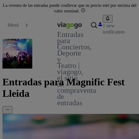
La reventa de las entradas puede conllevar que su precio esté por encima del
valor nominal.
Menú
1 new
notification
Entradas
para
Conciertos,
Deporte
y
Teatro |
viagogo,
el sitio
Entradas para Magnific Fest
de
compraventa
Lleida
de
entradas