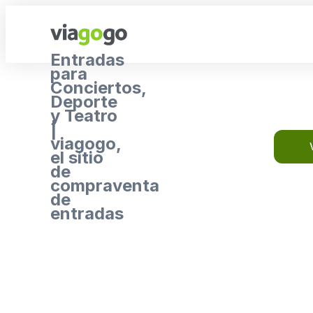
Entradas
para
Conciertos,
Deporte
y Teatro
|
viagogo,
el sitio
de
compraventa
de
entradas