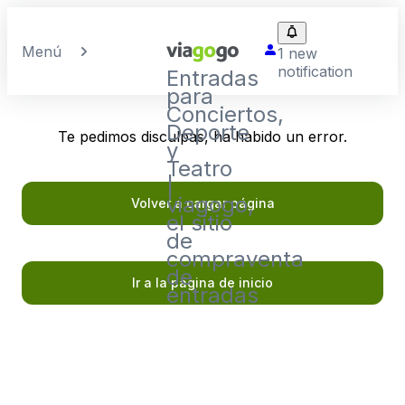
Menú
1 new
notification
Entradas
para
Conciertos,
Deporte
Te pedimos disculpas, ha habido un error.
y
Teatro
|
viagogo,
Volver a cargar página
el sitio
de
compraventa
de
Ir a la página de inicio
entradas