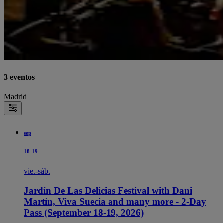
3 eventos
Madrid
sep
18-19
vie.-sáb.
Jardín De Las Delicias Festival with Dani
Martín, Viva Suecia and many more - 2-Day
Pass (September 18-19, 2026)