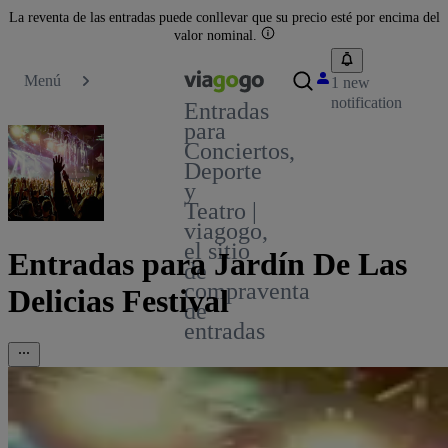
La reventa de las entradas puede conllevar que su precio esté por encima del
valor nominal.
Menú
1 new
notification
Entradas
para
Conciertos,
Deporte
y
Teatro |
viagogo,
el sitio
Entradas para Jardín De Las
de
compraventa
Delicias Festival
de
entradas