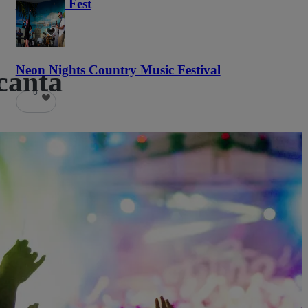
Haunted Fest
58
Neon Nights Country Music Festival
ncanta
6