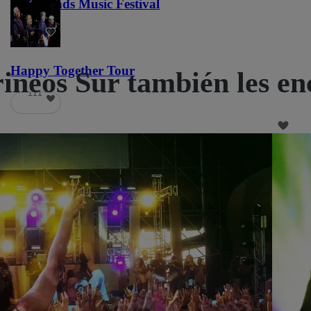
Lost Lands Music Festival
121
Happy Together Tour
irineos Sur también les e
111