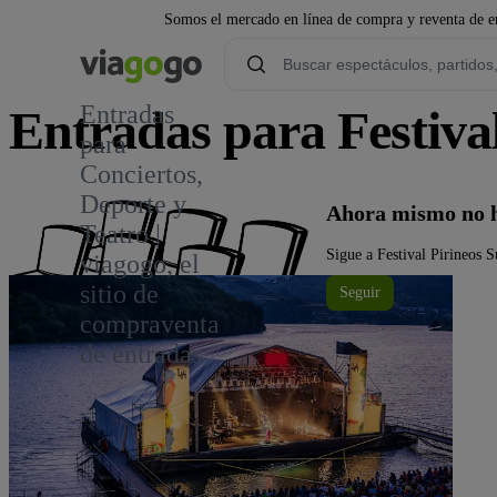
Somos el mercado en línea de compra y reventa de en
Entradas
Entradas para Festival
para
Conciertos,
3
Deporte y
Ahora mismo no ha
Teatro |
Sigue a Festival Pirineos S
viagogo, el
sitio de
Seguir
compraventa
de entradas