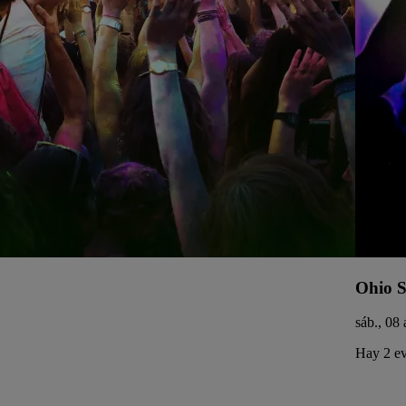
Ohio S
sáb., 08 
Hay 2 ev