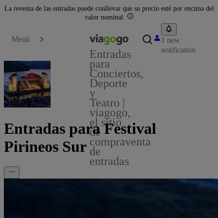
La reventa de las entradas puede conllevar que su precio esté por encima del
valor nominal.
Menú
1 new
notification
Entradas
para
Conciertos,
Deporte
y
Teatro |
viagogo,
el sitio
Entradas para Festival
de
compraventa
Pirineos Sur
de
entradas