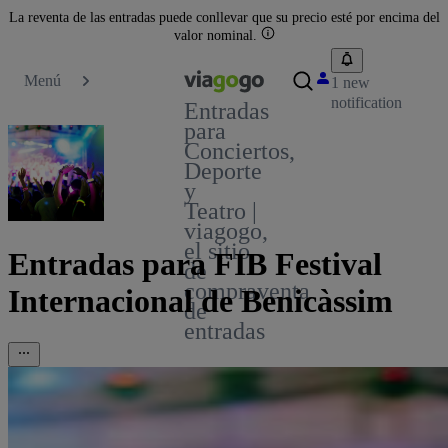
La reventa de las entradas puede conllevar que su precio esté por encima del
valor nominal.
Menú
1 new
notification
Entradas
para
Conciertos,
Deporte
y
Teatro |
viagogo,
el sitio
Entradas para FIB Festival
de
compraventa
Internacional de Benicàssim
de
entradas