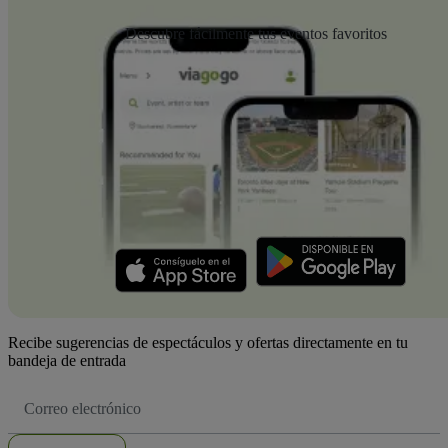
Descubre fácilmente tus eventos favoritos
Recibe sugerencias de espectáculos y ofertas directamente en tu
bandeja de entrada
Dirección
de
correo
electrónico