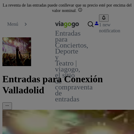
La reventa de las entradas puede conllevar que su precio esté por encima del
valor nominal.
Menú
1 new
notification
Entradas
para
Conciertos,
Deporte
y
Teatro |
viagogo,
el sitio
Entradas para Conexión
de
compraventa
Valladolid
de
entradas