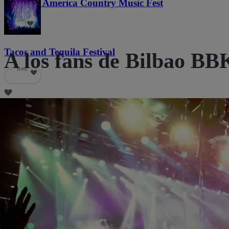
Voices of America Country Music Fest
36
Tacos and Tequila Festival
A los fans de Bilbao BB
690