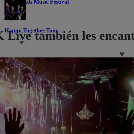
Lost Lands Music Festival
121
Happy Together Tour
K Live también les encan
111