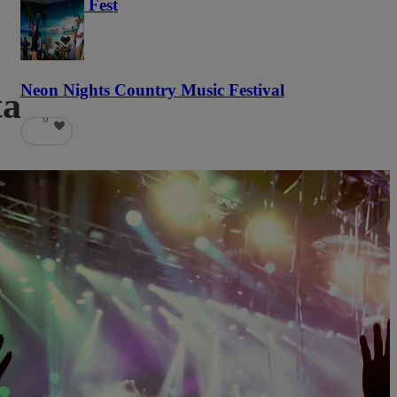
Haunted Fest
58
Neon Nights Country Music Festival
ta
6