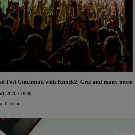
d Fest Cincinnati with Knock2, Griz and many more -
oct. 2026 • 18:00
p Pavilion