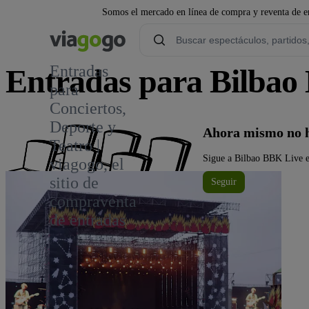
Somos el mercado en línea de compra y reventa de en
Entradas
Entradas para Bilbao
para
Conciertos,
4
Deporte y
Ahora mismo no h
Teatro |
Sigue a Bilbao BBK Live en
viagogo, el
sitio de
Seguir
compraventa
de entradas