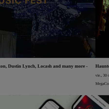
lton, Dustin Lynch, Locash and many more -
Haunte
vie., 30 
MegaCor