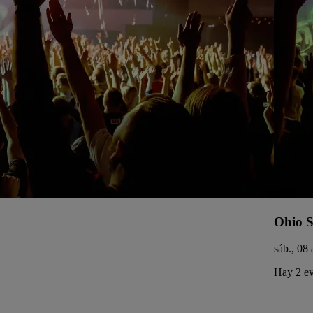
Ohio S
sáb., 08 
Hay 2 ev