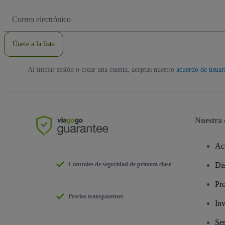
Dirección
de
correo
electrónico
Únete a la lista
Al iniciar sesión o crear una cuenta, aceptas nuestro
acuerdo de usuar
Nuestra
Ac
Controles de seguridad de primera clase
Dis
Pr
Precios transparentes
Inv
Ser