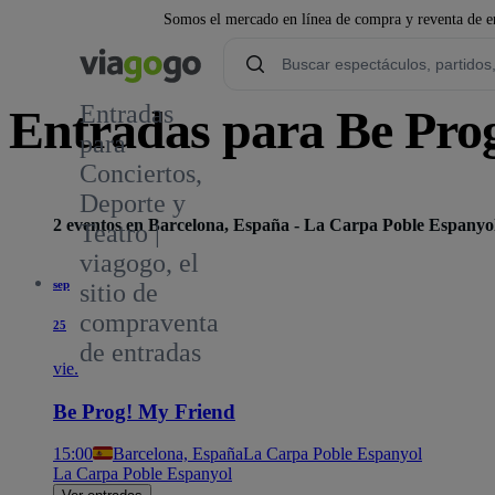
Somos el mercado en línea de compra y reventa de en
Entradas
Entradas para Be Pro
para
Conciertos,
Deporte y
2 eventos en Barcelona, España - La Carpa Poble Espanyo
Teatro |
viagogo, el
sep
sitio de
compraventa
25
de entradas
vie.
Be Prog! My Friend
15:00
Barcelona, España
La Carpa Poble Espanyol
La Carpa Poble Espanyol