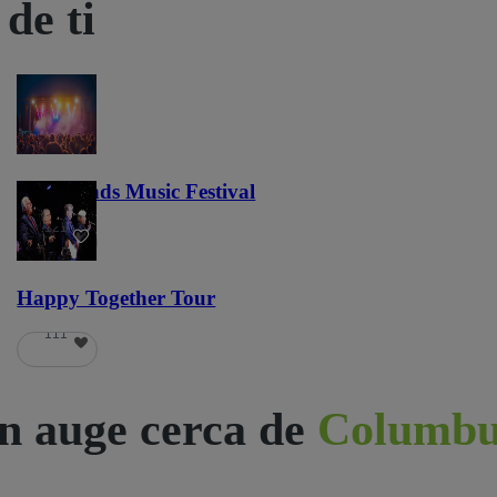
de ti
Lost Lands Music Festival
121
Happy Together Tour
111
n auge cerca de
Columbu