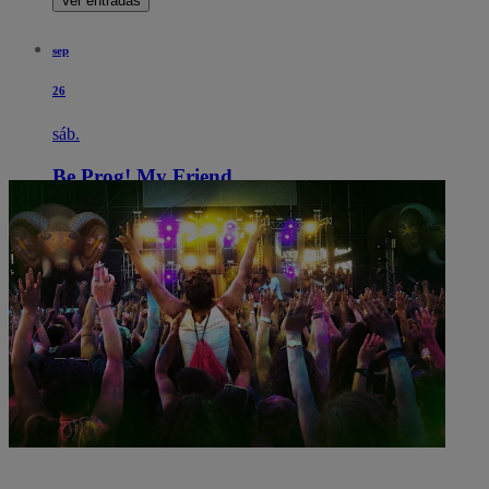
Ver entradas
sep
26
sáb.
Be Prog! My Friend
15:00
Barcelona, España
La Carpa Poble Espanyol
La Carpa Poble Espanyol
Ver entradas