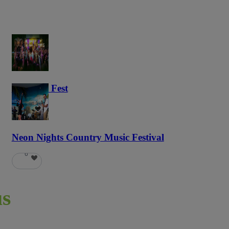
Haunted Fest
58
Neon Nights Country Music Festival
6
s