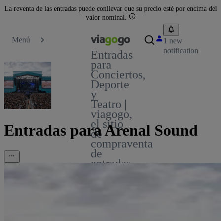
La reventa de las entradas puede conllevar que su precio esté por encima del
valor nominal.
Menú
1 new
notification
Entradas
para
Conciertos,
Deporte
y
Teatro |
viagogo,
el sitio
Entradas para Arenal Sound
de
compraventa
de
entradas