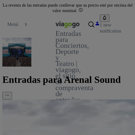
La reventa de las entradas puede conllevar que su precio esté por encima del
valor nominal.
Menú
1 new
notification
Entradas
para
Conciertos,
Deporte
y
Teatro |
viagogo,
el sitio
Entradas para Arenal Sound
de
compraventa
de
entradas