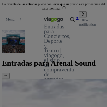
La reventa de las entradas puede conllevar que su precio esté por encima del
valor nominal.
Menú
1 new
notification
Entradas
para
Conciertos,
Deporte
y
Teatro |
viagogo,
el sitio
Entradas para Arenal Sound
de
compraventa
de
entradas