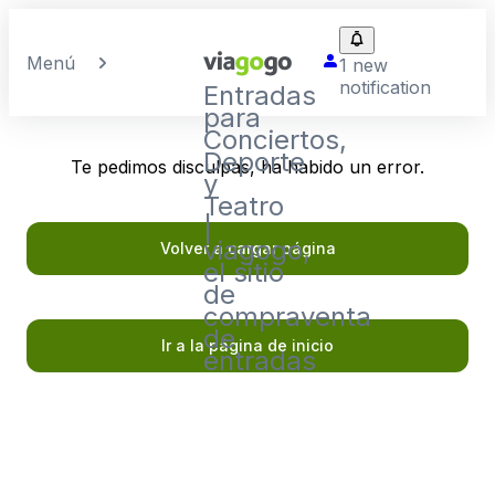
Menú
1 new
notification
Entradas
para
Conciertos,
Deporte
Te pedimos disculpas, ha habido un error.
y
Teatro
|
viagogo,
Volver a cargar página
el sitio
de
compraventa
de
Ir a la página de inicio
entradas