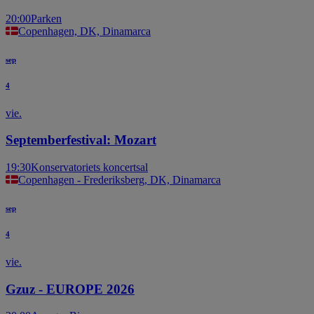
20:00
Parken
Copenhagen, DK, Dinamarca
sep
4
vie.
Septemberfestival: Mozart
19:30
Konservatoriets koncertsal
Copenhagen - Frederiksberg, DK, Dinamarca
sep
4
vie.
Gzuz - EUROPE 2026