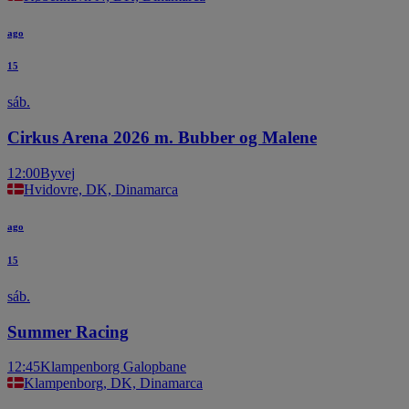
ago
15
sáb.
Cirkus Arena 2026 m. Bubber og Malene
12:00
Byvej
Hvidovre, DK, Dinamarca
ago
15
sáb.
Summer Racing
12:45
Klampenborg Galopbane
Klampenborg, DK, Dinamarca