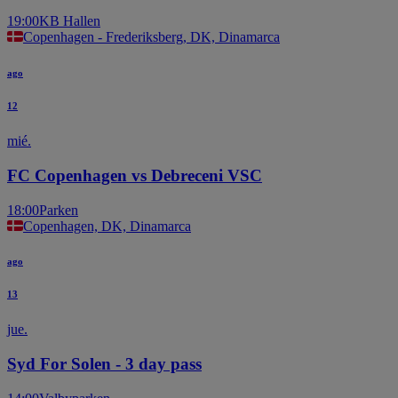
19:00
KB Hallen
Copenhagen - Frederiksberg, DK, Dinamarca
ago
12
mié.
FC Copenhagen vs Debreceni VSC
18:00
Parken
Copenhagen, DK, Dinamarca
ago
13
jue.
Syd For Solen - 3 day pass