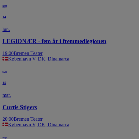
sep
14
lun.
LEGIONÆR - fem år i fremmedlegionen
19:00
Bremen Teater
København V, DK, Dinamarca
sep
15
mar.
Curtis Stigers
20:00
Bremen Teater
København V, DK, Dinamarca
sep