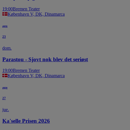
19:00
Bremen Teater
København V, DK, Dinamarca
ago
23
dom.
Parastou - Sjovt nok blev det seriøst
19:00
Bremen Teater
København V, DK, Dinamarca
ago
27
jue.
Ka'selle Prisen 2026