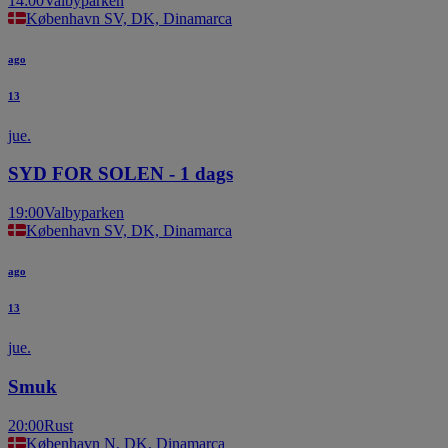
14:00
Valbyparken
København SV, DK, Dinamarca
ago
13
jue.
SYD FOR SOLEN - 1 dags
19:00
Valbyparken
København SV, DK, Dinamarca
ago
13
jue.
Smuk
20:00
Rust
København N, DK, Dinamarca