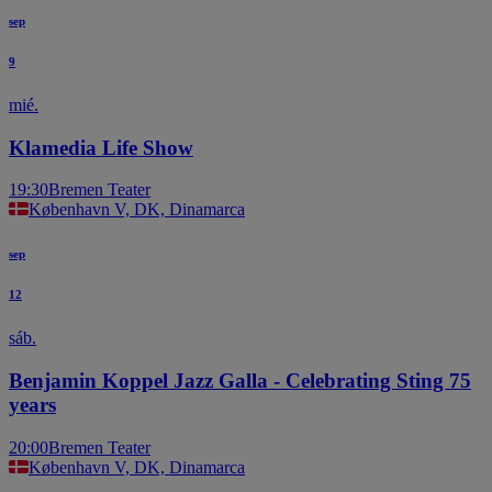
sep
9
mié.
Klamedia Life Show
19:30
Bremen Teater
København V, DK, Dinamarca
sep
12
sáb.
Benjamin Koppel Jazz Galla - Celebrating Sting 75
years
20:00
Bremen Teater
København V, DK, Dinamarca