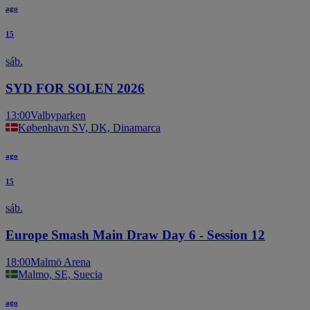
ago
15
sáb.
SYD FOR SOLEN 2026
13:00
Valbyparken
København SV, DK, Dinamarca
ago
15
sáb.
Europe Smash Main Draw Day 6 - Session 12
18:00
Malmö Arena
Malmo, SE, Suecia
ago