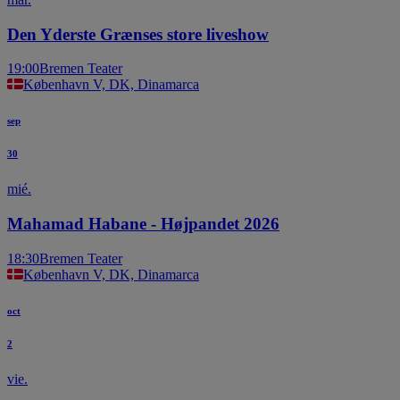
Den Yderste Grænses store liveshow
19:00
Bremen Teater
København V, DK, Dinamarca
sep
30
mié.
Mahamad Habane - Højpandet 2026
18:30
Bremen Teater
København V, DK, Dinamarca
oct
2
vie.