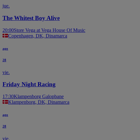
jue.
The Whitest Boy Alive
20:00
Store Vega at Vega House Of Music
Copenhagen, DK, Dinamarca
ago
28
vie.
Friday Night Racing
17:30
Klampenborg Galopbane
Klampenborg, DK, Dinamarca
ago
28
vie.