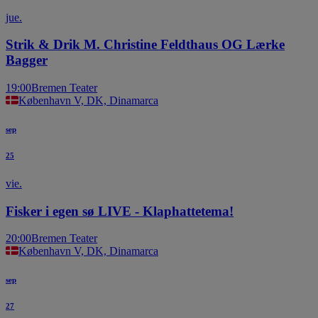
jue.
Strik & Drik M. Christine Feldthaus OG Lærke
Bagger
19:00
Bremen Teater
København V, DK, Dinamarca
sep
25
vie.
Fisker i egen sø LIVE - Klaphattetema!
20:00
Bremen Teater
København V, DK, Dinamarca
sep
27