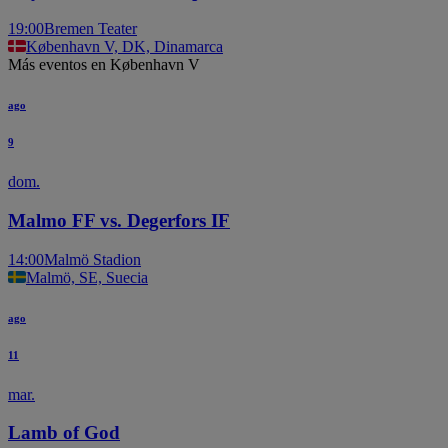
19:00
Bremen Teater
København V, DK, Dinamarca
Más eventos en København V
ago
9
dom.
Malmo FF vs. Degerfors IF
14:00
Malmö Stadion
Malmö, SE, Suecia
ago
11
mar.
Lamb of God