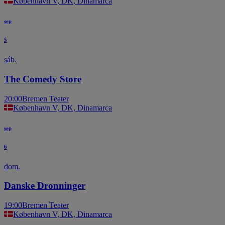
København V, DK, Dinamarca
sep
5
sáb.
The Comedy Store
20:00
Bremen Teater
København V, DK, Dinamarca
sep
6
dom.
Danske Dronninger
19:00
Bremen Teater
København V, DK, Dinamarca