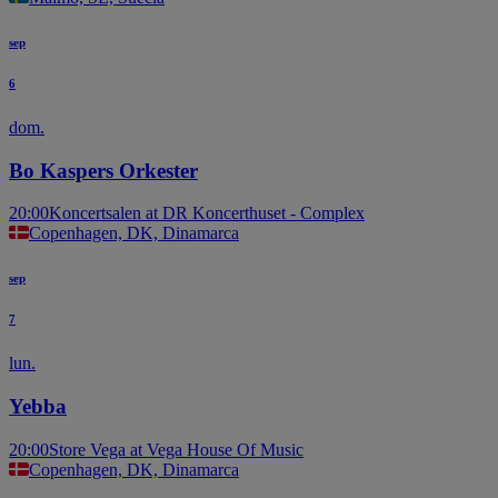
sep
6
dom.
Bo Kaspers Orkester
20:00
Koncertsalen at DR Koncerthuset - Complex
Copenhagen, DK, Dinamarca
sep
7
lun.
Yebba
20:00
Store Vega at Vega House Of Music
Copenhagen, DK, Dinamarca