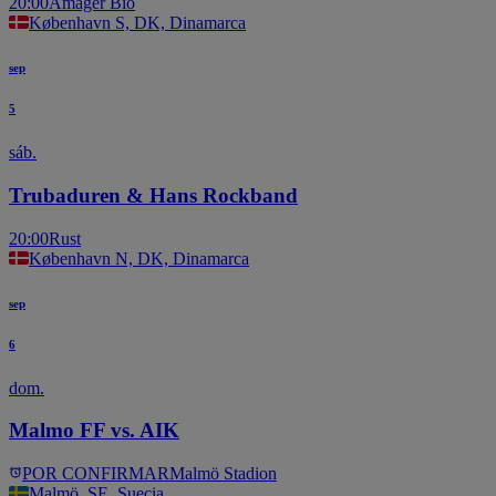
20:00
Amager Bio
København S, DK, Dinamarca
sep
5
sáb.
Trubaduren & Hans Rockband
20:00
Rust
København N, DK, Dinamarca
sep
6
dom.
Malmo FF vs. AIK
POR CONFIRMAR
Malmö Stadion
Malmö, SE, Suecia