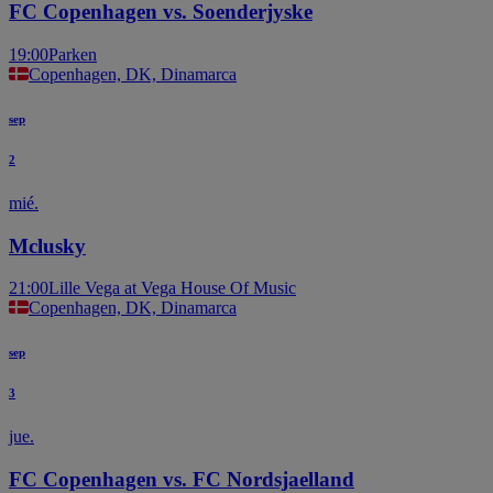
FC Copenhagen vs. Soenderjyske
19:00
Parken
Copenhagen, DK, Dinamarca
sep
2
mié.
Mclusky
21:00
Lille Vega at Vega House Of Music
Copenhagen, DK, Dinamarca
sep
3
jue.
FC Copenhagen vs. FC Nordsjaelland