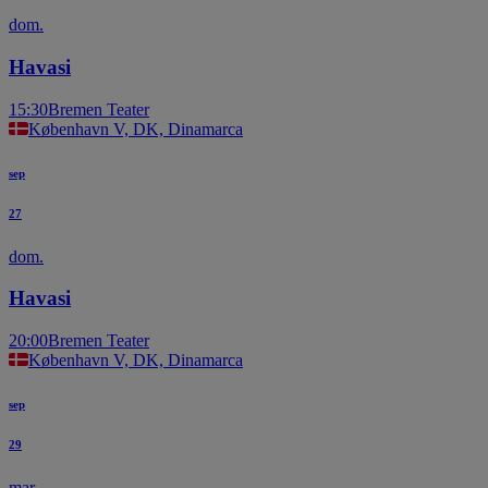
dom.
Havasi
15:30
Bremen Teater
København V, DK, Dinamarca
sep
27
dom.
Havasi
20:00
Bremen Teater
København V, DK, Dinamarca
sep
29
mar.