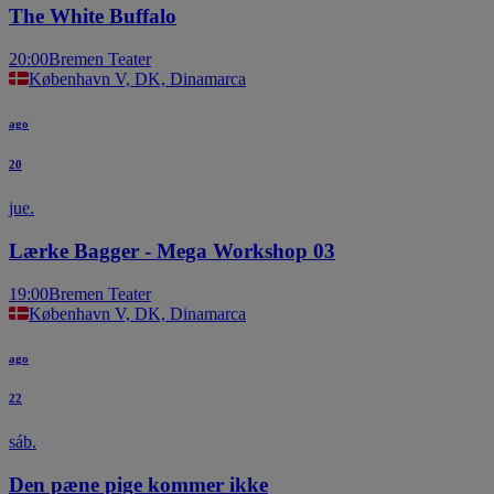
The White Buffalo
20:00
Bremen Teater
København V, DK, Dinamarca
ago
20
jue.
Lærke Bagger - Mega Workshop 03
19:00
Bremen Teater
København V, DK, Dinamarca
ago
22
sáb.
Den pæne pige kommer ikke