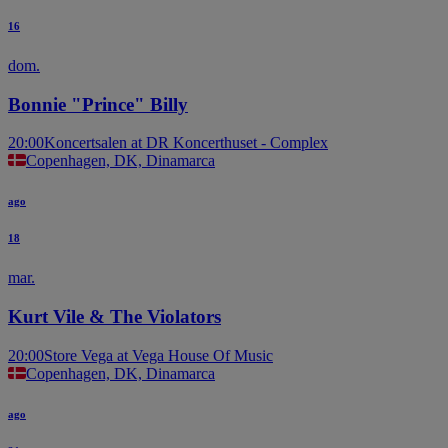
16
dom.
Bonnie "Prince" Billy
20:00
Koncertsalen at DR Koncerthuset - Complex
Copenhagen, DK, Dinamarca
ago
18
mar.
Kurt Vile & The Violators
20:00
Store Vega at Vega House Of Music
Copenhagen, DK, Dinamarca
ago