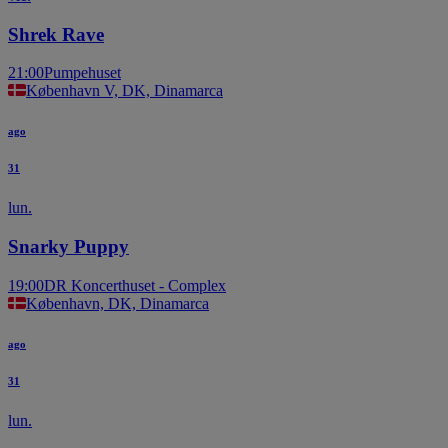
Shrek Rave
21:00
Pumpehuset
København V, DK, Dinamarca
ago
31
lun.
Snarky Puppy
19:00
DR Koncerthuset - Complex
København, DK, Dinamarca
ago
31
lun.