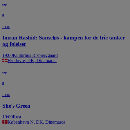
sep
8
mar.
Imran Rashid: Sanseløs - kampen for de frie tanker
og følelser
19:00
Kulturhus Risbjerggaard
Hvidovre, DK, Dinamarca
sep
8
mar.
She's Green
19:00
Rust
København N, DK, Dinamarca