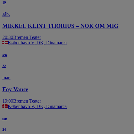
19
sáb.
MIKKEL KLINT THORIUS – NOK OM MIG
20:30
Bremen Teater
København V, DK, Dinamarca
sep
22
mar.
Foy Vance
19:00
Bremen Teater
København V, DK, Dinamarca
sep
24