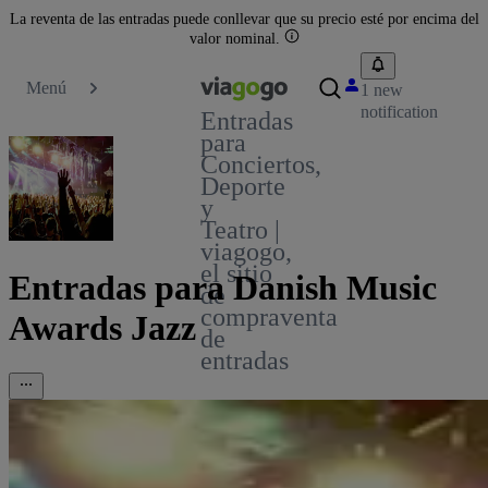
La reventa de las entradas puede conllevar que su precio esté por encima del
valor nominal.
Menú
1 new
notification
Entradas
para
Conciertos,
Deporte
y
Teatro |
viagogo,
el sitio
Entradas para Danish Music
de
compraventa
Awards Jazz
de
entradas