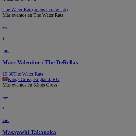
The Water Rats
(opens in new tab)
Más eventos en The Water Rats
oct
1
jue.
Marc Valentine / The DeRellas
19:30
The Water Rats
Kings Cross, England, RU
Más eventos en Kings Cross
ago
7
vie.
Masayoshi Takanaka